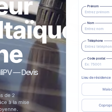
teur
ltaïque
ne
aliPV — Devis
ns de 2
ce à la mise
Voyenne.