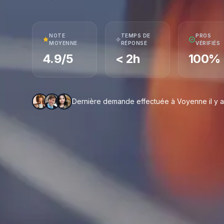
NOTE
TEMPS DE
PROS
MOYENNE
RÉPONSE
VÉRIFIÉS
4.9/5
< 2h
100%
Dernière demande effectuée à Voyenne il y a 