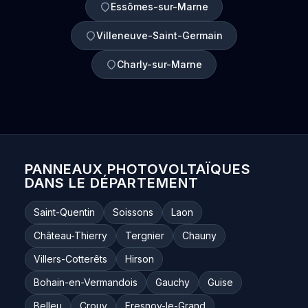
Essômes-sur-Marne
Villeneuve-Saint-Germain
Charly-sur-Marne
PANNEAUX PHOTOVOLTAÏQUES
DANS LE DÉPARTEMENT
Saint-Quentin
Soissons
Laon
Château-Thierry
Tergnier
Chauny
Villers-Cotterêts
Hirson
Bohain-en-Vermandois
Gauchy
Guise
Belleu
Crouy
Fresnoy-le-Grand