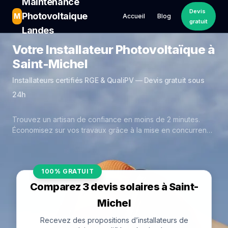
Maintenance
Devis
Photovoltaique
M
Accueil
Blog
gratuit
Landes
Votre Installateur Photovoltaïque à
Saint-Michel
Installateurs certifiés RGE & QualiPV — Devis gratuit sous
24h
Trouvez un artisan de confiance en moins de 2 minutes.
Économisez sur vos travaux grâce à la mise en concurrence
réelle des experts de Saint-Michel.
100% GRATUIT
Comparez 3 devis solaires à Saint-
Michel
Recevez des propositions d’installateurs de