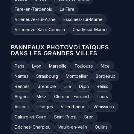
Fère-en-Tardenois
La Fère
Villeneuve-sur-Aisne
Essômes-sur-Marne
Villeneuve-Saint-Germain
Charly-sur-Marne
PANNEAUX PHOTOVOLTAÏQUES
DANS LES GRANDES VILLES
Paris
Lyon
Marseille
Toulouse
Nice
Nantes
Strasbourg
Montpellier
Bordeaux
Rennes
Grenoble
Lille
Dijon
Reims
Angers
Metz
Clermont-Ferrand
Tours
Amiens
Limoges
Villeurbanne
Vénissieux
Caluire-et-Cuire
Saint-Priest
Bron
Décines-Charpieu
Vaulx-en-Velin
Oullins