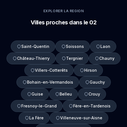
EXPLORER LA REGION
Villes proches dans le 02
Saint-Quentin
Soissons
Laon
Château-Thierry
Tergnier
Chauny
Villers-Cotterêts
Hirson
Bohain-en-Vermandois
Gauchy
Guise
Belleu
Crouy
Fresnoy-le-Grand
Fère-en-Tardenois
La Fère
Villeneuve-sur-Aisne