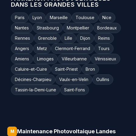
DANS LES GRANDES VILLES
Paris
Lyon
Marseille
Toulouse
Nice
Nantes
Strasbourg
Montpellier
Bordeaux
Rennes
Grenoble
Lille
Dijon
Reims
Angers
Metz
Clermont-Ferrand
Tours
Amiens
Limoges
Villeurbanne
Vénissieux
Caluire-et-Cuire
Saint-Priest
Bron
Décines-Charpieu
Vaulx-en-Velin
Oullins
Tassin-la-Demi-Lune
Saint-Fons
Maintenance Photovoltaique Landes
M