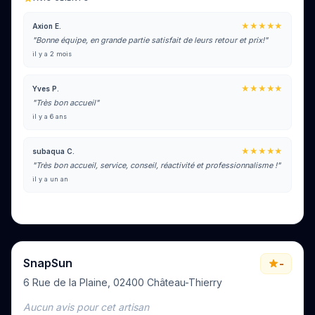
★★★★★
Axion E.
"Bonne équipe, en grande partie satisfait de leurs retour et prix!"
il y a 2 mois
★★★★★
Yves P.
"Très bon accueil"
il y a 6 ans
★★★★★
subaqua C.
"Très bon accueil, service, conseil, réactivité et professionnalisme !"
il y a un an
Voir tous les avis sur Google
SnapSun
-
6 Rue de la Plaine, 02400 Château-Thierry
Aucun avis pour cet artisan