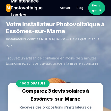
Maintenance
Devis
Photovoltaique
M
Accueil
Blog
gratuit
Landes
Votre Installateur Photovoltaïque à
Essômes-sur-Marne
Installateurs certifiés RGE & QualiPV — Devis gratuit sous
24h
Trouvez un artisan de confiance en moins de 2 minutes.
Économisez sur vos travaux grâce à la mise en concurrence
réelle des experts de Essômes-sur-Marne.
100% GRATUIT
Comparez 3 devis solaires à
Essômes-sur-Marne
Recevez des propositions d’installateurs de