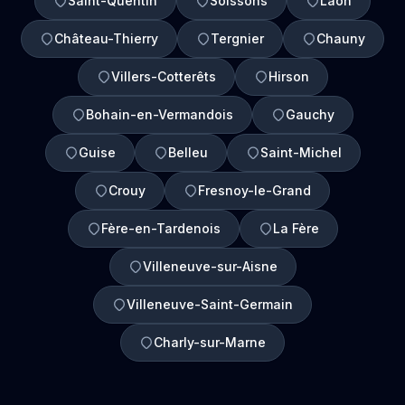
Saint-Quentin
Soissons
Laon
Château-Thierry
Tergnier
Chauny
Villers-Cotterêts
Hirson
Bohain-en-Vermandois
Gauchy
Guise
Belleu
Saint-Michel
Crouy
Fresnoy-le-Grand
Fère-en-Tardenois
La Fère
Villeneuve-sur-Aisne
Villeneuve-Saint-Germain
Charly-sur-Marne