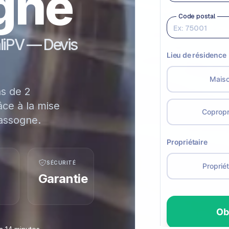
gne
aliPV — Devis
ns de 2
ce à la mise
assogne.
SÉCURITÉ
Garantie