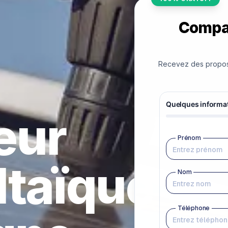
Compar
Recevez des proposit
teur
ltaïque