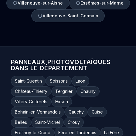
Villeneuve-sur-Aisne
Essômes-sur-Marne
Villeneuve-Saint-Germain
PANNEAUX PHOTOVOLTAÏQUES
DANS LE DÉPARTEMENT
Saint-Quentin
Soissons
Laon
Château-Thierry
Tergnier
Chauny
Villers-Cotterêts
Hirson
Bohain-en-Vermandois
Gauchy
Guise
Belleu
Saint-Michel
Crouy
Fresnoy-le-Grand
Fère-en-Tardenois
La Fère