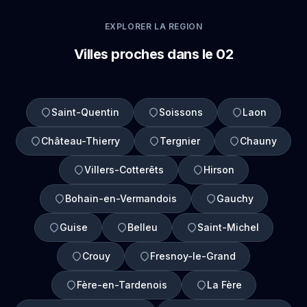
EXPLORER LA REGION
Villes proches dans le 02
Saint-Quentin
Soissons
Laon
Château-Thierry
Tergnier
Chauny
Villers-Cotterêts
Hirson
Bohain-en-Vermandois
Gauchy
Guise
Belleu
Saint-Michel
Crouy
Fresnoy-le-Grand
Fère-en-Tardenois
La Fère