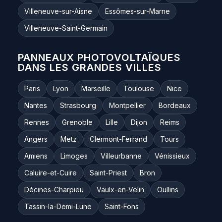
Villeneuve-sur-Aisne
Essômes-sur-Marne
Villeneuve-Saint-Germain
PANNEAUX PHOTOVOLTAÏQUES
DANS LES GRANDES VILLES
Paris
Lyon
Marseille
Toulouse
Nice
Nantes
Strasbourg
Montpellier
Bordeaux
Rennes
Grenoble
Lille
Dijon
Reims
Angers
Metz
Clermont-Ferrand
Tours
Amiens
Limoges
Villeurbanne
Vénissieux
Caluire-et-Cuire
Saint-Priest
Bron
Décines-Charpieu
Vaulx-en-Velin
Oullins
Tassin-la-Demi-Lune
Saint-Fons