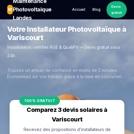
Maintenance
Devis
Photovoltaique
M
Accueil
Blog
gratuit
Landes
Votre Installateur Photovoltaïque à
Variscourt
Installateurs certifiés RGE & QualiPV — Devis gratuit sous
24h
Trouvez un artisan de confiance en moins de 2 minutes.
Économisez sur vos travaux grâce à la mise en concurrence
réelle des experts de Variscourt.
100% GRATUIT
Comparez 3 devis solaires à
Variscourt
Recevez des propositions d’installateurs de