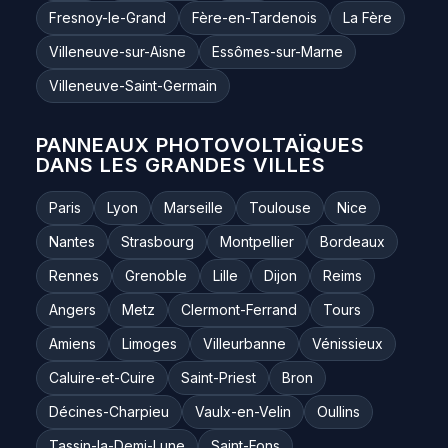
Fresnoy-le-Grand
Fère-en-Tardenois
La Fère
Villeneuve-sur-Aisne
Essômes-sur-Marne
Villeneuve-Saint-Germain
PANNEAUX PHOTOVOLTAÏQUES
DANS LES GRANDES VILLES
Paris
Lyon
Marseille
Toulouse
Nice
Nantes
Strasbourg
Montpellier
Bordeaux
Rennes
Grenoble
Lille
Dijon
Reims
Angers
Metz
Clermont-Ferrand
Tours
Amiens
Limoges
Villeurbanne
Vénissieux
Caluire-et-Cuire
Saint-Priest
Bron
Décines-Charpieu
Vaulx-en-Velin
Oullins
Tassin-la-Demi-Lune
Saint-Fons