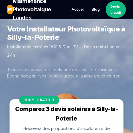
Maintenance
Devis
Photovoltaique
M
Accueil
Blog
gratuit
Landes
Votre Installateur Photovoltaïque à
Silly-la-Poterie
Installateurs certifiés RGE & QualiPV — Devis gratuit sous
24h
Trouvez un artisan de confiance en moins de 2 minutes.
Économisez sur vos travaux grâce à la mise en concurrence
réelle des experts de Silly-la-Poterie.
100% GRATUIT
Comparez 3 devis solaires à Silly-la-
Poterie
Recevez des propositions d’installateurs de