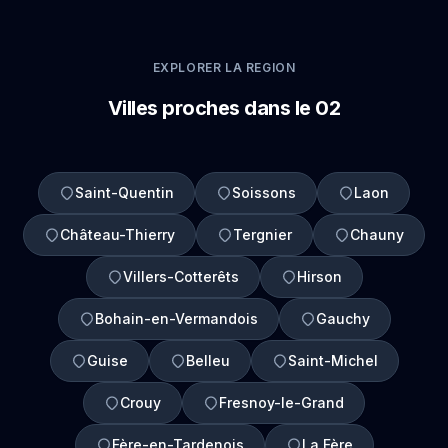
EXPLORER LA REGION
Villes proches dans le 02
Saint-Quentin
Soissons
Laon
Château-Thierry
Tergnier
Chauny
Villers-Cotterêts
Hirson
Bohain-en-Vermandois
Gauchy
Guise
Belleu
Saint-Michel
Crouy
Fresnoy-le-Grand
Fère-en-Tardenois
La Fère