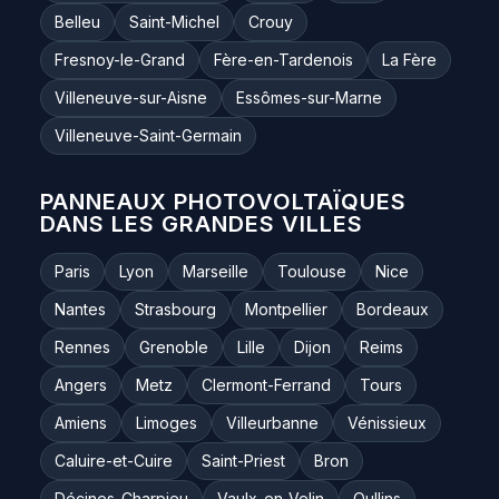
Belleu
Saint-Michel
Crouy
Fresnoy-le-Grand
Fère-en-Tardenois
La Fère
Villeneuve-sur-Aisne
Essômes-sur-Marne
Villeneuve-Saint-Germain
PANNEAUX PHOTOVOLTAÏQUES
DANS LES GRANDES VILLES
Paris
Lyon
Marseille
Toulouse
Nice
Nantes
Strasbourg
Montpellier
Bordeaux
Rennes
Grenoble
Lille
Dijon
Reims
Angers
Metz
Clermont-Ferrand
Tours
Amiens
Limoges
Villeurbanne
Vénissieux
Caluire-et-Cuire
Saint-Priest
Bron
Décines-Charpieu
Vaulx-en-Velin
Oullins