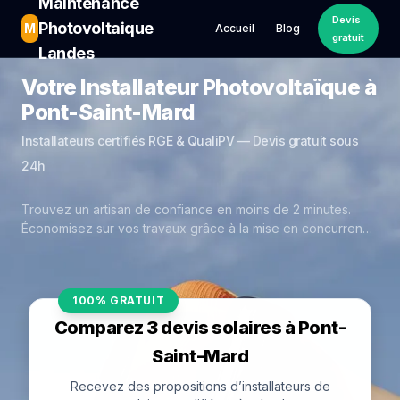
Maintenance
Devis
Photovoltaique
M
Accueil
Blog
gratuit
Landes
Votre Installateur Photovoltaïque à
Pont-Saint-Mard
Installateurs certifiés RGE & QualiPV — Devis gratuit sous
24h
Trouvez un artisan de confiance en moins de 2 minutes.
Économisez sur vos travaux grâce à la mise en concurrence
réelle des experts de Pont-Saint-Mard.
100% GRATUIT
Comparez 3 devis solaires à Pont-
Saint-Mard
Recevez des propositions d’installateurs de