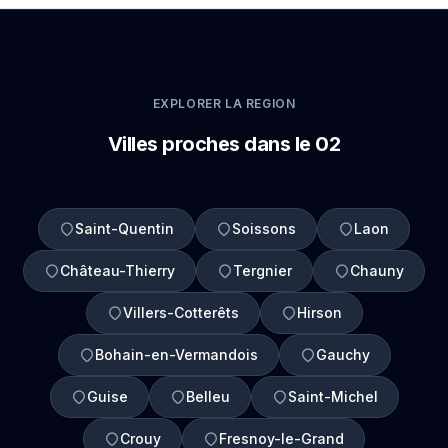
EXPLORER LA REGION
Villes proches dans le 02
Saint-Quentin
Soissons
Laon
Château-Thierry
Tergnier
Chauny
Villers-Cotterêts
Hirson
Bohain-en-Vermandois
Gauchy
Guise
Belleu
Saint-Michel
Crouy
Fresnoy-le-Grand