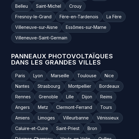
Belleu
Saint-Michel
Crouy
Fresnoy-le-Grand
Fère-en-Tardenois
La Fère
Villeneuve-sur-Aisne
Essômes-sur-Marne
Villeneuve-Saint-Germain
PANNEAUX PHOTOVOLTAÏQUES
DANS LES GRANDES VILLES
Paris
Lyon
Marseille
Toulouse
Nice
Nantes
Strasbourg
Montpellier
Bordeaux
Rennes
Grenoble
Lille
Dijon
Reims
Angers
Metz
Clermont-Ferrand
Tours
Amiens
Limoges
Villeurbanne
Vénissieux
Caluire-et-Cuire
Saint-Priest
Bron
Décines-Charpieu
Vaulx-en-Velin
Oullins