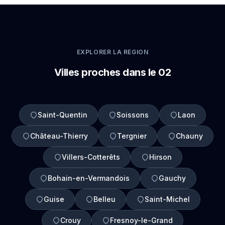
EXPLORER LA REGION
Villes proches dans le 02
Saint-Quentin
Soissons
Laon
Château-Thierry
Tergnier
Chauny
Villers-Cotterêts
Hirson
Bohain-en-Vermandois
Gauchy
Guise
Belleu
Saint-Michel
Crouy
Fresnoy-le-Grand