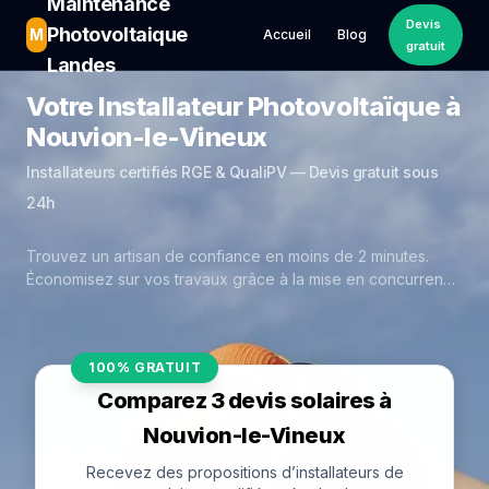
Maintenance
Devis
Photovoltaique
M
Accueil
Blog
gratuit
Landes
Votre Installateur Photovoltaïque à
Nouvion-le-Vineux
Installateurs certifiés RGE & QualiPV — Devis gratuit sous
24h
Trouvez un artisan de confiance en moins de 2 minutes.
Économisez sur vos travaux grâce à la mise en concurrence
réelle des experts de Nouvion-le-Vineux.
100% GRATUIT
Comparez 3 devis solaires à
Nouvion-le-Vineux
Recevez des propositions d’installateurs de