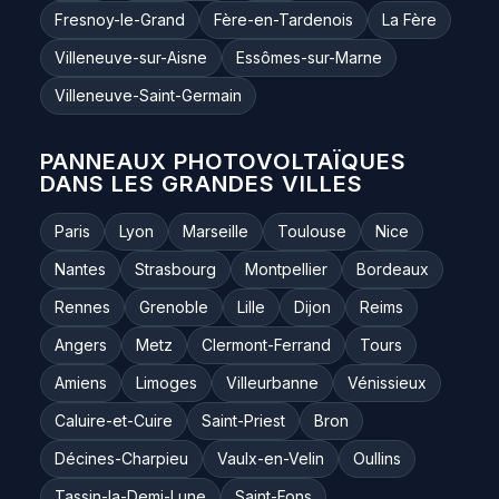
Fresnoy-le-Grand
Fère-en-Tardenois
La Fère
Villeneuve-sur-Aisne
Essômes-sur-Marne
Villeneuve-Saint-Germain
PANNEAUX PHOTOVOLTAÏQUES
DANS LES GRANDES VILLES
Paris
Lyon
Marseille
Toulouse
Nice
Nantes
Strasbourg
Montpellier
Bordeaux
Rennes
Grenoble
Lille
Dijon
Reims
Angers
Metz
Clermont-Ferrand
Tours
Amiens
Limoges
Villeurbanne
Vénissieux
Caluire-et-Cuire
Saint-Priest
Bron
Décines-Charpieu
Vaulx-en-Velin
Oullins
Tassin-la-Demi-Lune
Saint-Fons