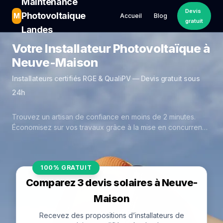
Maintenance
Devis
Photovoltaique
M
Accueil
Blog
gratuit
Landes
Votre Installateur Photovoltaïque à
Neuve-Maison
Installateurs certifiés RGE & QualiPV — Devis gratuit sous
24h
Trouvez un artisan de confiance en moins de 2 minutes.
Économisez sur vos travaux grâce à la mise en concurrence
réelle des experts de Neuve-Maison.
100% GRATUIT
Comparez 3 devis solaires à Neuve-
Maison
Recevez des propositions d’installateurs de