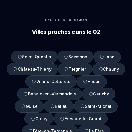
EXPLORER LA REGION
Villes proches dans le 02
Saint-Quentin
Soissons
Laon
Château-Thierry
Tergnier
Chauny
Villers-Cotterêts
Hirson
Bohain-en-Vermandois
Gauchy
Guise
Belleu
Saint-Michel
Crouy
Fresnoy-le-Grand
Fère-en-Tardenois
La Fère