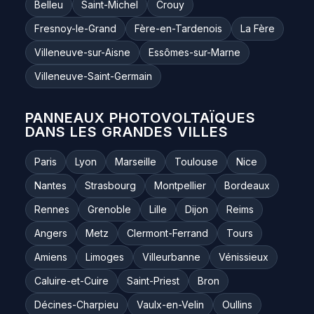
Belleu
Saint-Michel
Crouy
Fresnoy-le-Grand
Fère-en-Tardenois
La Fère
Villeneuve-sur-Aisne
Essômes-sur-Marne
Villeneuve-Saint-Germain
PANNEAUX PHOTOVOLTAÏQUES
DANS LES GRANDES VILLES
Paris
Lyon
Marseille
Toulouse
Nice
Nantes
Strasbourg
Montpellier
Bordeaux
Rennes
Grenoble
Lille
Dijon
Reims
Angers
Metz
Clermont-Ferrand
Tours
Amiens
Limoges
Villeurbanne
Vénissieux
Caluire-et-Cuire
Saint-Priest
Bron
Décines-Charpieu
Vaulx-en-Velin
Oullins