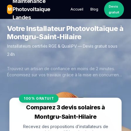
Maintenance
Devis
Photovoltaique
M
Accueil
Blog
gratuit
Landes
Votre Installateur Photovoltaïque à
Montgru-Saint-Hilaire
Installateurs certifiés RGE & QualiPV — Devis gratuit sous
24h
Trouvez un artisan de confiance en moins de 2 minutes.
Économisez sur vos travaux grâce à la mise en concurrence
réelle des experts de Montgru-Saint-Hilaire.
100% GRATUIT
Comparez 3 devis solaires à
Montgru-Saint-Hilaire
Recevez des propositions d’installateurs de