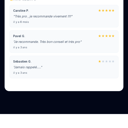
★★★★★
Caroline P.
"Très pro , je recommande vivement !!!!"
il y a 6 mois
★★★★★
Pavel G.
"Je recommande. Très bon conseil et très pro"
il y a 3 ans
★
★★★★
Sébastien G.
"Jamais rappelé....."
il y a 3 ans
Voir tous les avis sur Google