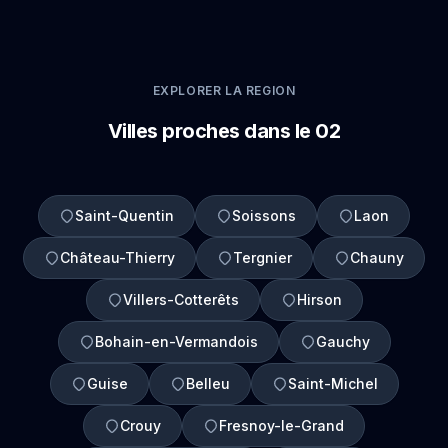
EXPLORER LA REGION
Villes proches dans le 02
Saint-Quentin
Soissons
Laon
Château-Thierry
Tergnier
Chauny
Villers-Cotterêts
Hirson
Bohain-en-Vermandois
Gauchy
Guise
Belleu
Saint-Michel
Crouy
Fresnoy-le-Grand