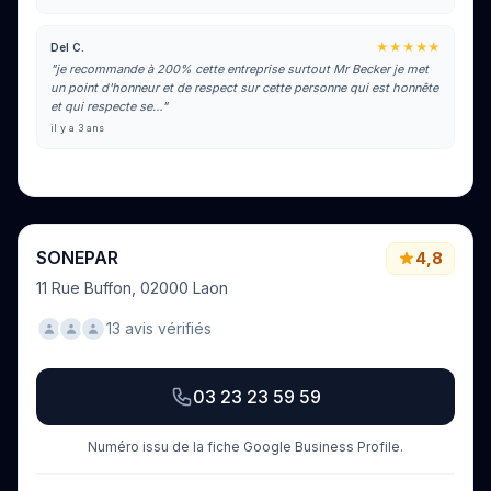
★★★★★
Del C.
"je recommande à 200% cette entreprise surtout Mr Becker je met
un point d'honneur et de respect sur cette personne qui est honnête
et qui respecte se…"
il y a 3 ans
Voir tous les avis sur Google
SONEPAR
4,8
11 Rue Buffon, 02000 Laon
13 avis vérifiés
03 23 23 59 59
Numéro issu de la fiche Google Business Profile.