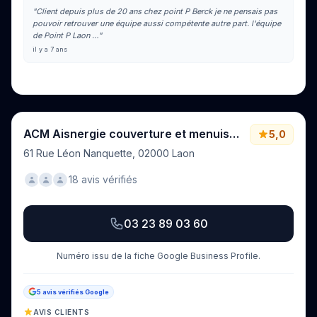
"Client depuis plus de 20 ans chez point P Berck je ne pensais pas
pouvoir retrouver une équipe aussi compétente autre part. l'équipe
de Point P Laon …"
il y a 7 ans
Voir tous les avis sur Google
ACM Aisnergie couverture et menuiseries
5,0
61 Rue Léon Nanquette, 02000 Laon
18 avis vérifiés
03 23 89 03 60
Numéro issu de la fiche Google Business Profile.
5 avis vérifiés Google
AVIS CLIENTS