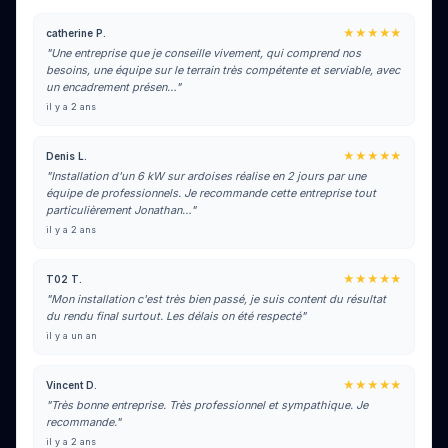
★★★★★
catherine P.
"Une entreprise que je conseille vivement, qui comprend nos
besoins, une équipe sur le terrain très compétente et serviable, avec
un encadrement présen…"
il y a 2 ans
★★★★★
Denis L.
"Installation d'un 6 kW sur ardoises réalise en 2 jours par une
équipe de professionnels. Je recommande cette entreprise tout
particulièrement Jonathan…"
il y a 2 ans
★★★★★
T02 T.
"Mon installation c'est très bien passé, je suis content du résultat
du rendu final surtout. Les délais on été respecté"
il y a un an
★★★★★
Vincent D.
"Très bonne entreprise. Très professionnel et sympathique. Je
recommande."
il y a 2 ans