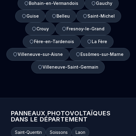
Bohain-en-Vermandois
Gauchy
Guise
Belleu
Saint-Michel
Crouy
Fresnoy-le-Grand
Fère-en-Tardenois
La Fère
Villeneuve-sur-Aisne
Essômes-sur-Marne
Villeneuve-Saint-Germain
PANNEAUX PHOTOVOLTAÏQUES
DANS LE DÉPARTEMENT
Saint-Quentin
Soissons
Laon