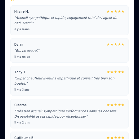
★★★★★
Hilaire H.
"Accueil sympathique et rapide, engagement total de l'agent du
bâti. Merci."
il y a 6 ans
★★★★★
Dylan
"Bonne accueil"
il y a un an
★★★★★
Tony T.
"Super chauffeur livreur sympathique et connaît très bien son
boulot."
il y a 3 ans
★★★★★
Cicéron
"Très bon accueil sympathique Performances dans les conseils
Disponibilité assez rapide pour réceptionner"
il y a 2 ans
★★★★★
Guillaume B.