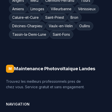
Angers
Metz
Clermont-Ferrand
Tours
Amiens
Limoges
Villeurbanne
Vénissieux
Caluire-et-Cuire
Saint-Priest
Bron
Décines-Charpieu
Vaulx-en-Velin
Oullins
Tassin-la-Demi-Lune
Saint-Fons
Maintenance Photovoltaique Landes
M
Trouvez les meilleurs professionnels pres de
chez vous. Service gratuit et sans engagement.
NAVIGATION