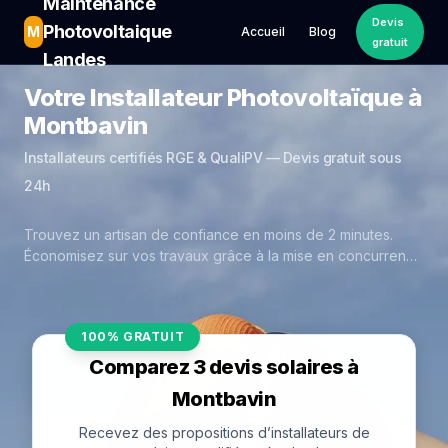
Maintenance
Devis
Photovoltaique
M
Accueil
Blog
gratuit
Landes
Votre Installateur Photovoltaïque à
Montbavin
Installateurs certifiés RGE & QualiPV — Devis gratuit sous
24h
Trouvez un artisan de confiance en moins de 2 minutes.
Économisez sur vos travaux grâce à la mise en concurrence
réelle des experts de Montbavin.
100% GRATUIT
Comparez 3 devis solaires à
Montbavin
Recevez des propositions d’installateurs de