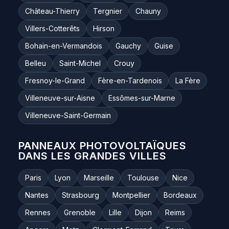
Château-Thierry
Tergnier
Chauny
Villers-Cotterêts
Hirson
Bohain-en-Vermandois
Gauchy
Guise
Belleu
Saint-Michel
Crouy
Fresnoy-le-Grand
Fère-en-Tardenois
La Fère
Villeneuve-sur-Aisne
Essômes-sur-Marne
Villeneuve-Saint-Germain
PANNEAUX PHOTOVOLTAÏQUES
DANS LES GRANDES VILLES
Paris
Lyon
Marseille
Toulouse
Nice
Nantes
Strasbourg
Montpellier
Bordeaux
Rennes
Grenoble
Lille
Dijon
Reims