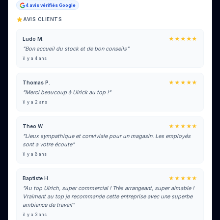
4 avis vérifiés Google
AVIS CLIENTS
★★★★★
Ludo M.
"Bon accueil du stock et de bon conseils"
il y a 4 ans
★★★★★
Thomas P.
"Merci beaucoup à Ulrick au top !"
il y a 2 ans
★★★★★
Theo W.
"Lieux sympathique et conviviale pour un magasin. Les employés
sont a votre écoute"
il y a 8 ans
★★★★★
Baptiste H.
"Au top Ulrich, super commercial ! Très arrangeant, super aimable !
Vraiment au top je recommande cette entreprise avec une superbe
ambiance de travail"
il y a 3 ans