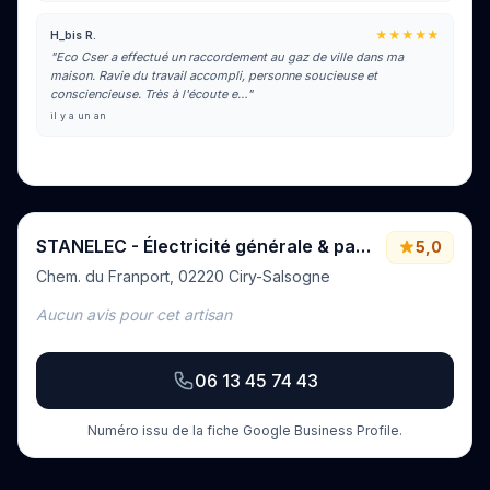
★★★★★
H_bis R.
"Eco Cser a effectué un raccordement au gaz de ville dans ma
maison. Ravie du travail accompli, personne soucieuse et
consciencieuse. Très à l'écoute e…"
il y a un an
Voir tous les avis sur Google
STANELEC - Électricité générale & panneaux photovoltaïque à Soissons, Laon, Compiègne et alentours
5,0
Chem. du Franport, 02220 Ciry-Salsogne
Aucun avis pour cet artisan
06 13 45 74 43
Numéro issu de la fiche Google Business Profile.