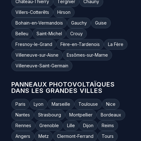
Château-Thierry
Tergnier
Chauny
Villers-Cotterêts
Hirson
Bohain-en-Vermandois
Gauchy
Guise
Belleu
Saint-Michel
Crouy
Fresnoy-le-Grand
Fère-en-Tardenois
La Fère
Villeneuve-sur-Aisne
Essômes-sur-Marne
Villeneuve-Saint-Germain
PANNEAUX PHOTOVOLTAÏQUES
DANS LES GRANDES VILLES
Paris
Lyon
Marseille
Toulouse
Nice
Nantes
Strasbourg
Montpellier
Bordeaux
Rennes
Grenoble
Lille
Dijon
Reims
Angers
Metz
Clermont-Ferrand
Tours