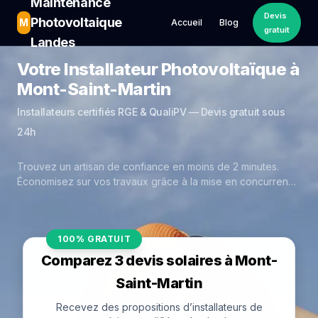
Maintenance
Devis
Photovoltaique
M
Accueil
Blog
gratuit
Landes
Votre Installateur Photovoltaïque à
Mont-Saint-Martin
Installateurs certifiés RGE & QualiPV — Devis gratuit sous
24h
Trouvez un artisan de confiance en moins de 2 minutes.
Économisez sur vos travaux grâce à la mise en concurrence
réelle des experts de Mont-Saint-Martin.
100% GRATUIT
Comparez 3 devis solaires à Mont-
Saint-Martin
Recevez des propositions d’installateurs de