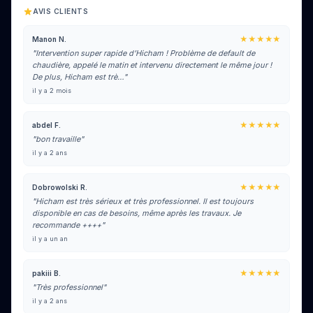
AVIS CLIENTS
★★★★★
Manon N.
"Intervention super rapide d’Hicham ! Problème de default de
chaudière, appelé le matin et intervenu directement le même jour !
De plus, Hicham est trè…"
il y a 2 mois
★★★★★
abdel F.
"bon travaille"
il y a 2 ans
★★★★★
Dobrowolski R.
"Hicham est très sérieux et très professionnel. Il est toujours
disponible en cas de besoins, même après les travaux. Je
recommande ++++"
il y a un an
★★★★★
pakiii B.
"Très professionnel"
il y a 2 ans