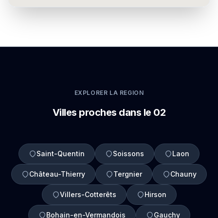
EXPLORER LA REGION
Villes proches dans le 02
Saint-Quentin
Soissons
Laon
Château-Thierry
Tergnier
Chauny
Villers-Cotterêts
Hirson
Bohain-en-Vermandois
Gauchy