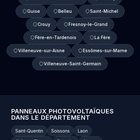
Guise
Belleu
Saint-Michel
Crouy
Fresnoy-le-Grand
Fère-en-Tardenois
La Fère
Villeneuve-sur-Aisne
Essômes-sur-Marne
Villeneuve-Saint-Germain
PANNEAUX PHOTOVOLTAÏQUES
DANS LE DÉPARTEMENT
Saint-Quentin
Soissons
Laon