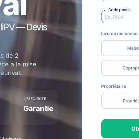
al
aliPV — Devis
ns de 2
ce à la mise
eurival.
SÉCURITÉ
Garantie