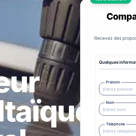
Compar
Recevez des proposit
teur
ltaïque