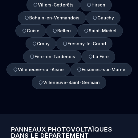
Villers-Cotterêts
Hirson
Bohain-en-Vermandois
Gauchy
Guise
Belleu
Saint-Michel
Crouy
Fresnoy-le-Grand
Fère-en-Tardenois
La Fère
Villeneuve-sur-Aisne
Essômes-sur-Marne
Villeneuve-Saint-Germain
PANNEAUX PHOTOVOLTAÏQUES
DANS LE DÉPARTEMENT