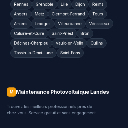
Rennes
Grenoble
Lille
Dijon
Reims
Angers
Metz
Clermont-Ferrand
Tours
Amiens
Limoges
Villeurbanne
Vénissieux
Caluire-et-Cuire
Saint-Priest
Bron
Décines-Charpieu
Vaulx-en-Velin
Oullins
Tassin-la-Demi-Lune
Saint-Fons
Maintenance Photovoltaique Landes
M
Trouvez les meilleurs professionnels pres de
chez vous. Service gratuit et sans engagement.