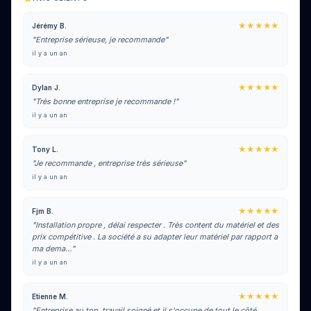
★★★★★
Jérémy B.
"Entreprise sérieuse, je recommande"
il y a un an
★★★★★
Dylan J.
"Très bonne entreprise je recommande !"
il y a un an
★★★★★
Tony L.
"Je recommande , entreprise très sérieuse"
il y a un an
★★★★★
Fjm B.
"Installation propre , délai respecter . Très content du matériel et des
prix compétitive . La société a su adapter leur matériel par rapport a
ma dema…"
il y a un an
★★★★★
Etienne M.
"Entreprise au top, travail soigné et il s'occupe de tout le côté