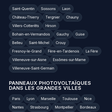
Saint-Quentin
Soissons
Laon
Château-Thierry
Tergnier
Chauny
Villers-Cotterêts
Hirson
Bohain-en-Vermandois
Gauchy
Guise
Belleu
Saint-Michel
Crouy
Fresnoy-le-Grand
Fère-en-Tardenois
La Fère
Villeneuve-sur-Aisne
Essômes-sur-Marne
Villeneuve-Saint-Germain
PANNEAUX PHOTOVOLTAÏQUES
DANS LES GRANDES VILLES
Paris
Lyon
Marseille
Toulouse
Nice
Nantes
Strasbourg
Montpellier
Bordeaux