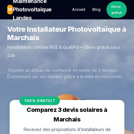
Maintenance
Devis
Photovoltaique
M
Accueil
Blog
gratuit
Landes
Votre Installateur Photovoltaïque à
Marchais
Installateurs certifiés RGE & QualiPV — Devis gratuit sous
24h
Trouvez un artisan de confiance en moins de 2 minutes.
Économisez sur vos travaux grâce à la mise en concurrence
réelle des experts de Marchais.
100% GRATUIT
Comparez 3 devis solaires à
Marchais
Recevez des propositions d’installateurs de