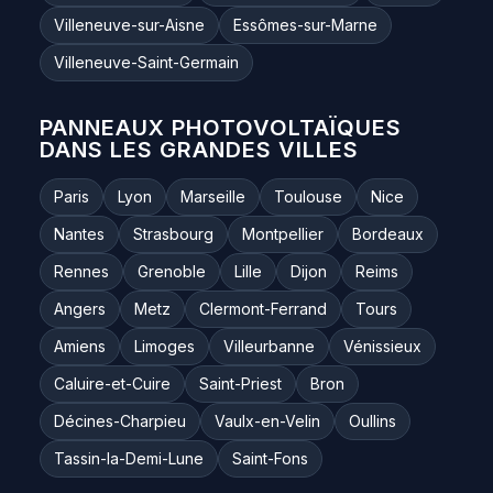
Villeneuve-sur-Aisne
Essômes-sur-Marne
Villeneuve-Saint-Germain
PANNEAUX PHOTOVOLTAÏQUES
DANS LES GRANDES VILLES
Paris
Lyon
Marseille
Toulouse
Nice
Nantes
Strasbourg
Montpellier
Bordeaux
Rennes
Grenoble
Lille
Dijon
Reims
Angers
Metz
Clermont-Ferrand
Tours
Amiens
Limoges
Villeurbanne
Vénissieux
Caluire-et-Cuire
Saint-Priest
Bron
Décines-Charpieu
Vaulx-en-Velin
Oullins
Tassin-la-Demi-Lune
Saint-Fons