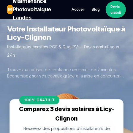
Maintenance
Devis
Photovoltaique
M
Accueil
Blog
gratuit
Landes
Votre Installateur Photovoltaïque à
Licy-Clignon
Installateurs certifiés RGE & QualiPV — Devis gratuit sous
24h
Trouvez un artisan de confiance en moins de 2 minutes.
Économisez sur vos travaux grâce à la mise en concurrence
réelle des experts de Licy-Clignon.
100% GRATUIT
Comparez 3 devis solaires à Licy-
Clignon
Recevez des propositions d’installateurs de