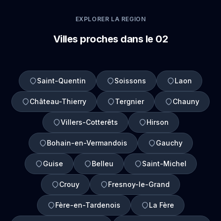
EXPLORER LA REGION
Villes proches dans le 02
Saint-Quentin
Soissons
Laon
Château-Thierry
Tergnier
Chauny
Villers-Cotterêts
Hirson
Bohain-en-Vermandois
Gauchy
Guise
Belleu
Saint-Michel
Crouy
Fresnoy-le-Grand
Fère-en-Tardenois
La Fère