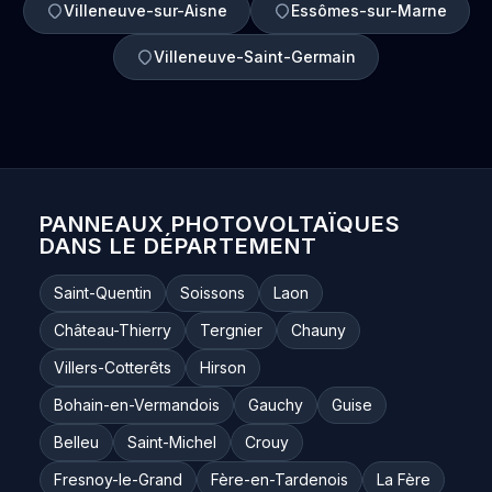
Villeneuve-sur-Aisne
Essômes-sur-Marne
Villeneuve-Saint-Germain
PANNEAUX PHOTOVOLTAÏQUES
DANS LE DÉPARTEMENT
Saint-Quentin
Soissons
Laon
Château-Thierry
Tergnier
Chauny
Villers-Cotterêts
Hirson
Bohain-en-Vermandois
Gauchy
Guise
Belleu
Saint-Michel
Crouy
Fresnoy-le-Grand
Fère-en-Tardenois
La Fère