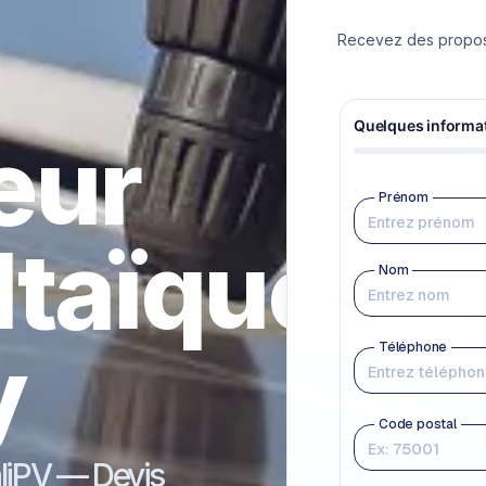
Recevez des proposit
teur
ltaïque
y
aliPV — Devis