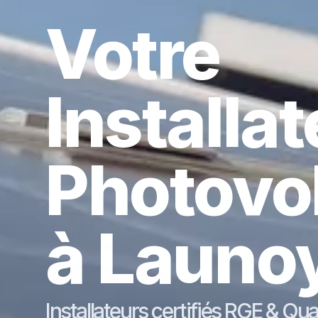
Votre
Installa
Photovo
à Launo
Installateurs certifiés RGE & Qu