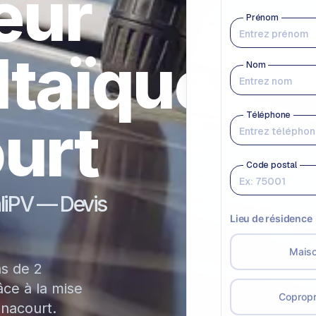
teur
ltaïque
urt
aliPV — Devis
ns de 2
ce à la mise
inacourt.