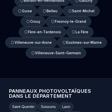
Bohain-en-Vermandois
Gauchy
Guise
Belleu
Saint-Michel
Crouy
Fresnoy-le-Grand
Fère-en-Tardenois
La Fère
Villeneuve-sur-Aisne
Essômes-sur-Marne
Villeneuve-Saint-Germain
PANNEAUX PHOTOVOLTAÏQUES
DANS LE DÉPARTEMENT
Saint-Quentin
Soissons
Laon