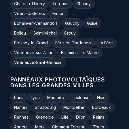
Château-Thierry
Tergnier
Chauny
Villers-Cotterêts
Hirson
Bohain-en-Vermandois
Gauchy
Guise
Belleu
Saint-Michel
Crouy
Fresnoy-le-Grand
Fère-en-Tardenois
La Fère
Villeneuve-sur-Aisne
Essômes-sur-Marne
Villeneuve-Saint-Germain
PANNEAUX PHOTOVOLTAÏQUES
DANS LES GRANDES VILLES
Paris
Lyon
Marseille
Toulouse
Nice
Nantes
Strasbourg
Montpellier
Bordeaux
Rennes
Grenoble
Lille
Dijon
Reims
Angers
Metz
Clermont-Ferrand
Tours