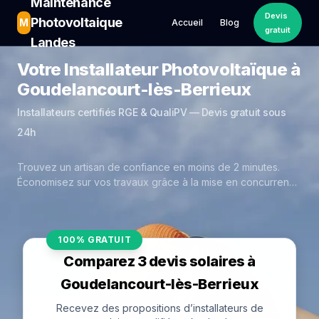
Maintenance
Devis
Photovoltaique
M
Accueil
Blog
gratuit
Landes
Votre Installateur Photovoltaïque à
Goudelancourt-lès-Berrieux
Installateurs certifiés RGE & QualiPV — Devis gratuit sous
24h
Trouvez un artisan de confiance en moins de 2 minutes.
Économisez sur vos travaux grâce à la mise en concurrence
réelle des experts de Goudelancourt-lès-Berrieux.
100% GRATUIT
Comparez 3 devis solaires à
Goudelancourt-lès-Berrieux
Recevez des propositions d’installateurs de