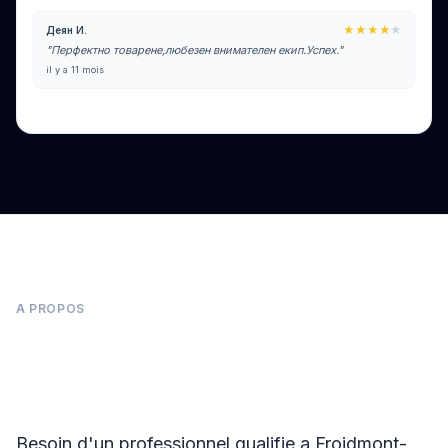
★★★★
★
Деян И.
"Перфектно товарене,любезен внимателен екип.Успех."
il y a 11 mois
Voir tous les avis sur Google
A PROPOS
Panneaux photovoltaïques à Froidmont-
Cohartille
Besoin d'un professionnel qualifie a Froidmont-