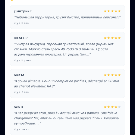
★★★★★
Дмитрий Г.
"Небольшая территория, грузят быстро, приветливый персонал."
il y a 3 ans
★★★★★
DIESEL P.
"Быстрая выгрузка, персонал приветливый, возле фирмы нет
стоянки. Можно стать здесь 49.753376,3.684078. Просто
асфальтированная площадка. От фирмы 1км.…"
il y a 5 jours
★★★★★
rout M.
"Accueil aimable. Pour un complet de profilés, déchargé en 20 min
au chariot élévateur. RAS"
il y a 7 ans
★★★★
★
Seb B.
"Allez jusqu'au stop, puis à l'accueil avec vos papiers. Une fois le
chargement fini, allez au bureau faire vos papiers finaux. Personnel
sympathique, …"
il y a un an