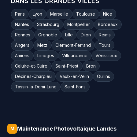
DANS LES GRANDES VILLES
Paris
Lyon
Marseille
Toulouse
Nice
Nantes
Strasbourg
Montpellier
Bordeaux
Rennes
Grenoble
Lille
Dijon
Reims
Angers
Metz
Clermont-Ferrand
Tours
Amiens
Limoges
Villeurbanne
Vénissieux
Caluire-et-Cuire
Saint-Priest
Bron
Décines-Charpieu
Vaulx-en-Velin
Oullins
Tassin-la-Demi-Lune
Saint-Fons
Maintenance Photovoltaique Landes
M