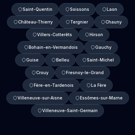
Saint-Quentin
Soissons
Laon
Château-Thierry
Tergnier
Chauny
Villers-Cotterêts
Hirson
Bohain-en-Vermandois
Gauchy
Guise
Belleu
Saint-Michel
Crouy
Fresnoy-le-Grand
Fère-en-Tardenois
La Fère
Villeneuve-sur-Aisne
Essômes-sur-Marne
Villeneuve-Saint-Germain