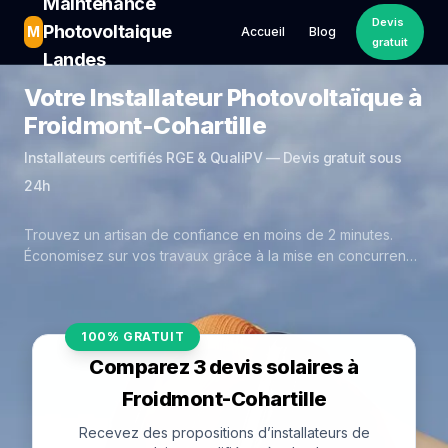
Maintenance
Devis
Photovoltaique
M
Accueil
Blog
gratuit
Landes
Votre Installateur Photovoltaïque à
Froidmont-Cohartille
Installateurs certifiés RGE & QualiPV — Devis gratuit sous
24h
Trouvez un artisan de confiance en moins de 2 minutes.
Économisez sur vos travaux grâce à la mise en concurrence
réelle des experts de Froidmont-Cohartille.
100% GRATUIT
Comparez 3 devis solaires à
Froidmont-Cohartille
Recevez des propositions d’installateurs de