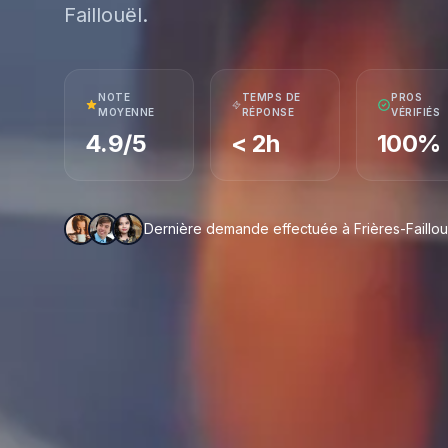
Faillouël.
NOTE
TEMPS DE
PROS
MOYENNE
RÉPONSE
VÉRIFIÉS
4.9/5
< 2h
100%
Dernière demande effectuée à Frières-Faillouël