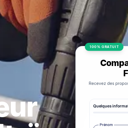
100% GRATUIT
Compar
F
Recevez des proposit
teur