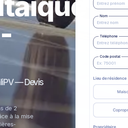
ltaïque
s-
aliPV — Devis
ns de 2
ce à la mise
ières-