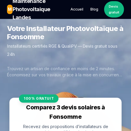
Maintenance
Devis
Photovoltaique
M
Accueil
Blog
gratuit
Landes
Votre Installateur Photovoltaïque à
Fonsomme
Installateurs certifiés RGE & QualiPV — Devis gratuit sous
24h
Trouvez un artisan de confiance en moins de 2 minutes.
Économisez sur vos travaux grâce à la mise en concurrence
réelle des experts de Fonsomme.
100% GRATUIT
Comparez 3 devis solaires à
Fonsomme
Recevez des propositions d’installateurs de