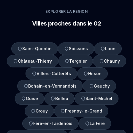
EXPLORER LA REGION
Villes proches dans le 02
Saint-Quentin
Soissons
Laon
Château-Thierry
Tergnier
Chauny
Villers-Cotterêts
Hirson
Bohain-en-Vermandois
Gauchy
Guise
Belleu
Saint-Michel
Crouy
Fresnoy-le-Grand
Fère-en-Tardenois
La Fère