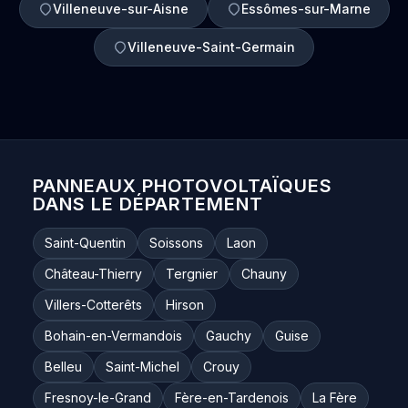
Villeneuve-sur-Aisne
Essômes-sur-Marne
Villeneuve-Saint-Germain
PANNEAUX PHOTOVOLTAÏQUES
DANS LE DÉPARTEMENT
Saint-Quentin
Soissons
Laon
Château-Thierry
Tergnier
Chauny
Villers-Cotterêts
Hirson
Bohain-en-Vermandois
Gauchy
Guise
Belleu
Saint-Michel
Crouy
Fresnoy-le-Grand
Fère-en-Tardenois
La Fère