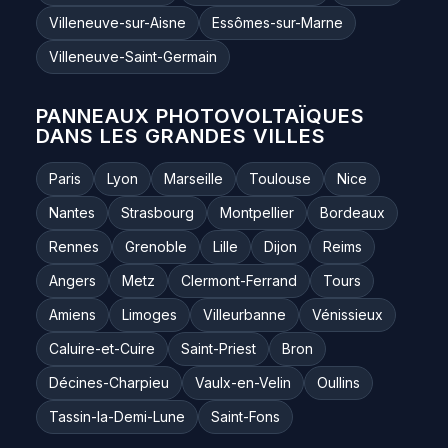
Villeneuve-sur-Aisne
Essômes-sur-Marne
Villeneuve-Saint-Germain
PANNEAUX PHOTOVOLTAÏQUES
DANS LES GRANDES VILLES
Paris
Lyon
Marseille
Toulouse
Nice
Nantes
Strasbourg
Montpellier
Bordeaux
Rennes
Grenoble
Lille
Dijon
Reims
Angers
Metz
Clermont-Ferrand
Tours
Amiens
Limoges
Villeurbanne
Vénissieux
Caluire-et-Cuire
Saint-Priest
Bron
Décines-Charpieu
Vaulx-en-Velin
Oullins
Tassin-la-Demi-Lune
Saint-Fons