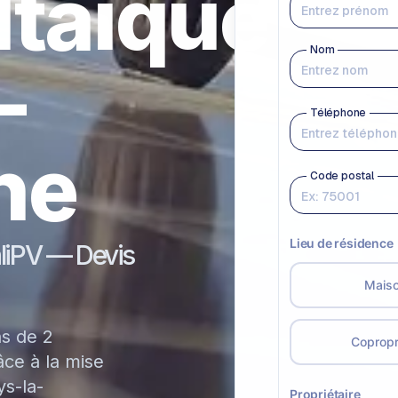
ltaïque
-
ne
aliPV — Devis
ns de 2
ce à la mise
s-la-