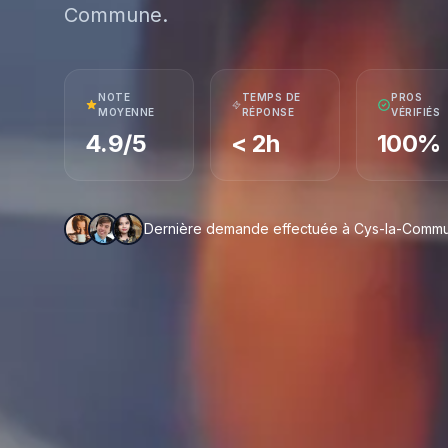
Commune.
NOTE
TEMPS DE
PROS
MOYENNE
RÉPONSE
VÉRIFIÉS
4.9/5
< 2h
100%
Dernière demande effectuée à Cys-la-Commune