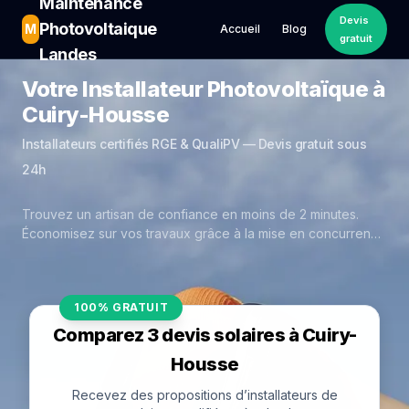
Maintenance
Devis
Photovoltaique
M
Accueil
Blog
gratuit
Landes
Votre Installateur Photovoltaïque à
Cuiry-Housse
Installateurs certifiés RGE & QualiPV — Devis gratuit sous
24h
Trouvez un artisan de confiance en moins de 2 minutes.
Économisez sur vos travaux grâce à la mise en concurrence
réelle des experts de Cuiry-Housse.
100% GRATUIT
Comparez 3 devis solaires à Cuiry-
Housse
Recevez des propositions d’installateurs de