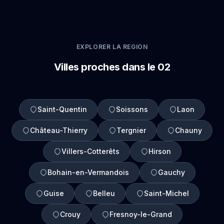
EXPLORER LA REGION
Villes proches dans le 02
Saint-Quentin
Soissons
Laon
Château-Thierry
Tergnier
Chauny
Villers-Cotterêts
Hirson
Bohain-en-Vermandois
Gauchy
Guise
Belleu
Saint-Michel
Crouy
Fresnoy-le-Grand