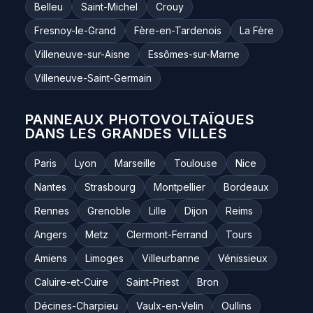
Belleu
Saint-Michel
Crouy
Fresnoy-le-Grand
Fère-en-Tardenois
La Fère
Villeneuve-sur-Aisne
Essômes-sur-Marne
Villeneuve-Saint-Germain
PANNEAUX PHOTOVOLTAÏQUES
DANS LES GRANDES VILLES
Paris
Lyon
Marseille
Toulouse
Nice
Nantes
Strasbourg
Montpellier
Bordeaux
Rennes
Grenoble
Lille
Dijon
Reims
Angers
Metz
Clermont-Ferrand
Tours
Amiens
Limoges
Villeurbanne
Vénissieux
Caluire-et-Cuire
Saint-Priest
Bron
Décines-Charpieu
Vaulx-en-Velin
Oullins