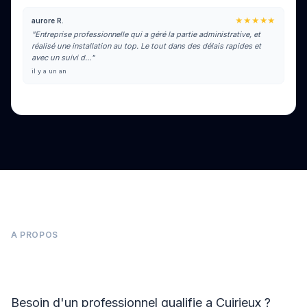
★★★★★
aurore R.
"Entreprise professionnelle qui a géré la partie administrative, et
réalisé une installation au top. Le tout dans des délais rapides et
avec un suivi d…"
il y a un an
Voir tous les avis sur Google
A PROPOS
Panneaux photovoltaïques à Cuirieux
Besoin d'un professionnel qualifie a Cuirieux ?