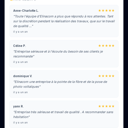
★★★★★
Anne-Charlotte L.
"Toute l'équipe d'Elinacom a plus que répondu à nos attentes. Tant
sur la discrétion pendant la réalisation des travaux, que sur le travail
de qualité …"
il y a un an
★★★★★
Céline P.
"Entreprise sérieuse et à l'écoute du besoin de ses clients je
recommande"
il y a un an
★★★★★
dominique V.
"Elinacom une entreprise à la pointe de la fibre et de la pose de
photo voltaïques"
il y a un an
★★★★★
yann R.
"Entreprise très sérieuse et travail de qualité . A recommander sans
hésitation"
il y a un an