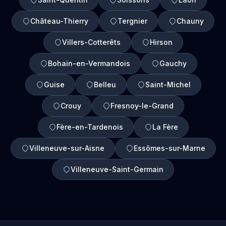
Château-Thierry
Tergnier
Chauny
Villers-Cotterêts
Hirson
Bohain-en-Vermandois
Gauchy
Guise
Belleu
Saint-Michel
Crouy
Fresnoy-le-Grand
Fère-en-Tardenois
La Fère
Villeneuve-sur-Aisne
Essômes-sur-Marne
Villeneuve-Saint-Germain