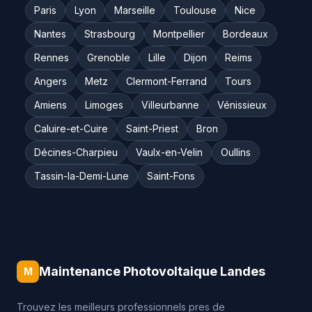
Paris
Lyon
Marseille
Toulouse
Nice
Nantes
Strasbourg
Montpellier
Bordeaux
Rennes
Grenoble
Lille
Dijon
Reims
Angers
Metz
Clermont-Ferrand
Tours
Amiens
Limoges
Villeurbanne
Vénissieux
Caluire-et-Cuire
Saint-Priest
Bron
Décines-Charpieu
Vaulx-en-Velin
Oullins
Tassin-la-Demi-Lune
Saint-Fons
Maintenance Photovoltaique Landes
M
Trouvez les meilleurs professionnels pres de