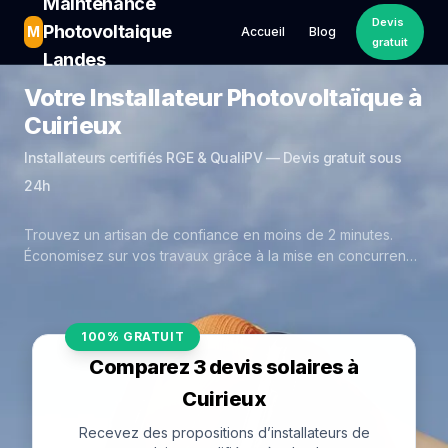
Maintenance
Devis
Photovoltaique
M
Accueil
Blog
gratuit
Landes
Votre Installateur Photovoltaïque à
Cuirieux
Installateurs certifiés RGE & QualiPV — Devis gratuit sous
24h
Trouvez un artisan de confiance en moins de 2 minutes.
Économisez sur vos travaux grâce à la mise en concurrence
réelle des experts de Cuirieux.
100% GRATUIT
Comparez 3 devis solaires à
Cuirieux
Recevez des propositions d’installateurs de