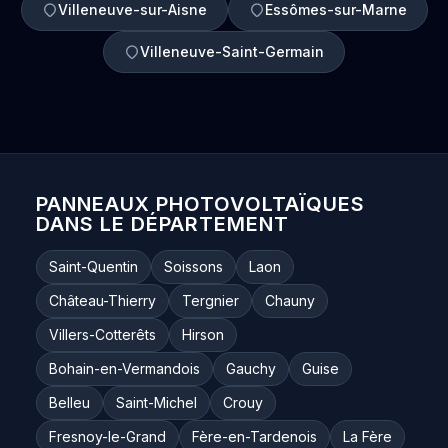
Villeneuve-sur-Aisne
Essômes-sur-Marne
Villeneuve-Saint-Germain
PANNEAUX PHOTOVOLTAÏQUES
DANS LE DÉPARTEMENT
Saint-Quentin
Soissons
Laon
Château-Thierry
Tergnier
Chauny
Villers-Cotterêts
Hirson
Bohain-en-Vermandois
Gauchy
Guise
Belleu
Saint-Michel
Crouy
Fresnoy-le-Grand
Fère-en-Tardenois
La Fère