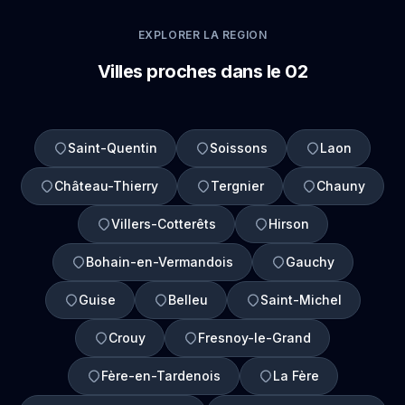
EXPLORER LA REGION
Villes proches dans le 02
Saint-Quentin
Soissons
Laon
Château-Thierry
Tergnier
Chauny
Villers-Cotterêts
Hirson
Bohain-en-Vermandois
Gauchy
Guise
Belleu
Saint-Michel
Crouy
Fresnoy-le-Grand
Fère-en-Tardenois
La Fère