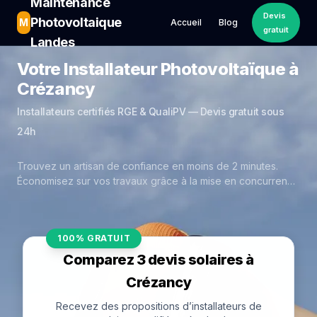
Maintenance
Devis
Photovoltaique
M
Accueil
Blog
gratuit
Landes
Votre Installateur Photovoltaïque à
Crézancy
Installateurs certifiés RGE & QualiPV — Devis gratuit sous
24h
Trouvez un artisan de confiance en moins de 2 minutes.
Économisez sur vos travaux grâce à la mise en concurrence
réelle des experts de Crézancy.
100% GRATUIT
Comparez 3 devis solaires à
Crézancy
Recevez des propositions d’installateurs de