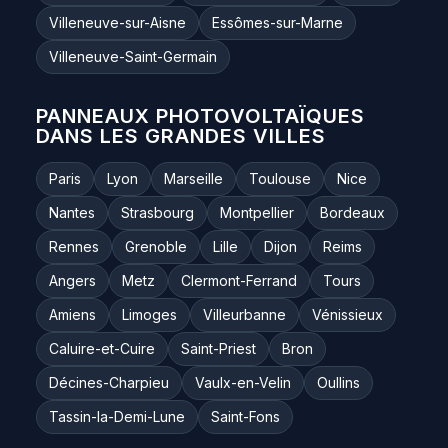
Villeneuve-sur-Aisne
Essômes-sur-Marne
Villeneuve-Saint-Germain
PANNEAUX PHOTOVOLTAÏQUES
DANS LES GRANDES VILLES
Paris
Lyon
Marseille
Toulouse
Nice
Nantes
Strasbourg
Montpellier
Bordeaux
Rennes
Grenoble
Lille
Dijon
Reims
Angers
Metz
Clermont-Ferrand
Tours
Amiens
Limoges
Villeurbanne
Vénissieux
Caluire-et-Cuire
Saint-Priest
Bron
Décines-Charpieu
Vaulx-en-Velin
Oullins
Tassin-la-Demi-Lune
Saint-Fons