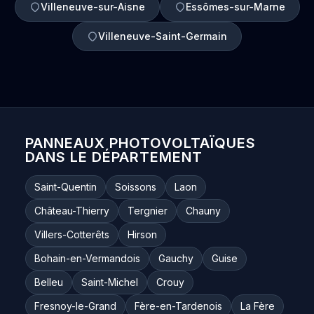
Villeneuve-sur-Aisne
Essômes-sur-Marne
Villeneuve-Saint-Germain
PANNEAUX PHOTOVOLTAÏQUES
DANS LE DÉPARTEMENT
Saint-Quentin
Soissons
Laon
Château-Thierry
Tergnier
Chauny
Villers-Cotterêts
Hirson
Bohain-en-Vermandois
Gauchy
Guise
Belleu
Saint-Michel
Crouy
Fresnoy-le-Grand
Fère-en-Tardenois
La Fère