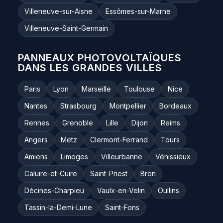
Villeneuve-sur-Aisne
Essômes-sur-Marne
Villeneuve-Saint-Germain
PANNEAUX PHOTOVOLTAÏQUES
DANS LES GRANDES VILLES
Paris
Lyon
Marseille
Toulouse
Nice
Nantes
Strasbourg
Montpellier
Bordeaux
Rennes
Grenoble
Lille
Dijon
Reims
Angers
Metz
Clermont-Ferrand
Tours
Amiens
Limoges
Villeurbanne
Vénissieux
Caluire-et-Cuire
Saint-Priest
Bron
Décines-Charpieu
Vaulx-en-Velin
Oullins
Tassin-la-Demi-Lune
Saint-Fons