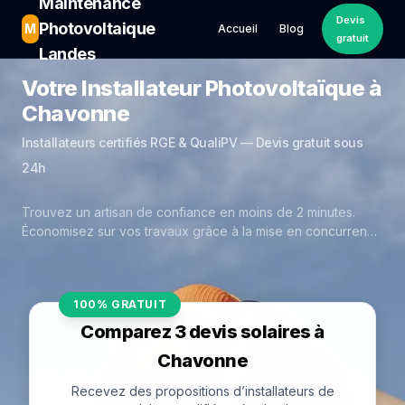
Maintenance
Devis
Photovoltaique
M
Accueil
Blog
gratuit
Landes
Votre Installateur Photovoltaïque à
Chavonne
Installateurs certifiés RGE & QualiPV — Devis gratuit sous
24h
Trouvez un artisan de confiance en moins de 2 minutes.
Économisez sur vos travaux grâce à la mise en concurrence
réelle des experts de Chavonne.
100% GRATUIT
Comparez 3 devis solaires à
Chavonne
Recevez des propositions d’installateurs de