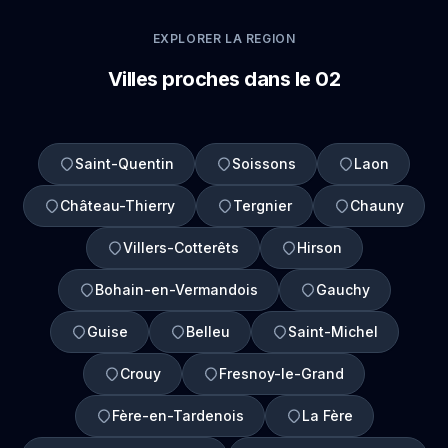
EXPLORER LA REGION
Villes proches dans le 02
Saint-Quentin
Soissons
Laon
Château-Thierry
Tergnier
Chauny
Villers-Cotterêts
Hirson
Bohain-en-Vermandois
Gauchy
Guise
Belleu
Saint-Michel
Crouy
Fresnoy-le-Grand
Fère-en-Tardenois
La Fère