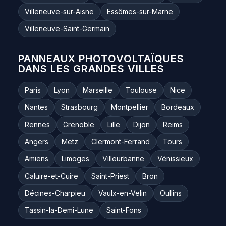
Villeneuve-sur-Aisne
Essômes-sur-Marne
Villeneuve-Saint-Germain
PANNEAUX PHOTOVOLTAÏQUES
DANS LES GRANDES VILLES
Paris
Lyon
Marseille
Toulouse
Nice
Nantes
Strasbourg
Montpellier
Bordeaux
Rennes
Grenoble
Lille
Dijon
Reims
Angers
Metz
Clermont-Ferrand
Tours
Amiens
Limoges
Villeurbanne
Vénissieux
Caluire-et-Cuire
Saint-Priest
Bron
Décines-Charpieu
Vaulx-en-Velin
Oullins
Tassin-la-Demi-Lune
Saint-Fons