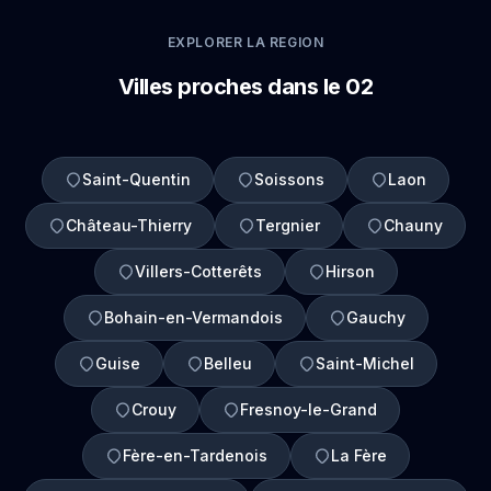
EXPLORER LA REGION
Villes proches dans le 02
Saint-Quentin
Soissons
Laon
Château-Thierry
Tergnier
Chauny
Villers-Cotterêts
Hirson
Bohain-en-Vermandois
Gauchy
Guise
Belleu
Saint-Michel
Crouy
Fresnoy-le-Grand
Fère-en-Tardenois
La Fère