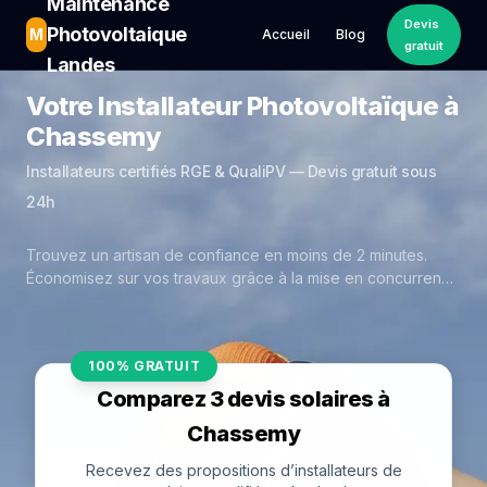
Maintenance
Devis
Photovoltaique
M
Accueil
Blog
gratuit
Landes
Votre Installateur Photovoltaïque à
Chassemy
Installateurs certifiés RGE & QualiPV — Devis gratuit sous
24h
Trouvez un artisan de confiance en moins de 2 minutes.
Économisez sur vos travaux grâce à la mise en concurrence
réelle des experts de Chassemy.
100% GRATUIT
Comparez 3 devis solaires à
Chassemy
Recevez des propositions d’installateurs de