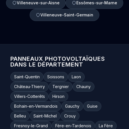
Villeneuve-sur-Aisne
Essômes-sur-Marne
Villeneuve-Saint-Germain
PANNEAUX PHOTOVOLTAÏQUES
DANS LE DÉPARTEMENT
Saint-Quentin
Soissons
Laon
Château-Thierry
Tergnier
Chauny
Villers-Cotterêts
Hirson
Bohain-en-Vermandois
Gauchy
Guise
Belleu
Saint-Michel
Crouy
Fresnoy-le-Grand
Fère-en-Tardenois
La Fère