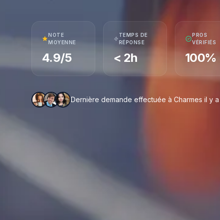
NOTE
TEMPS DE
PROS
MOYENNE
RÉPONSE
VÉRIFIÉS
4.9/5
< 2h
100%
Dernière demande effectuée à Charmes il y a 