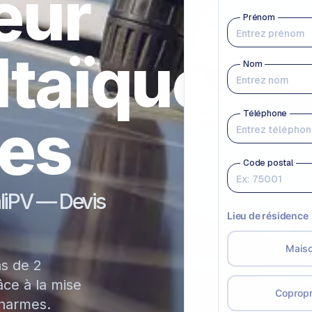
teur
ltaïque
es
aliPV — Devis
ns de 2
ce à la mise
Charmes.