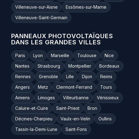
Villeneuve-sur-Aisne
Essômes-sur-Marne
Villeneuve-Saint-Germain
PANNEAUX PHOTOVOLTAÏQUES
DANS LES GRANDES VILLES
Paris
Lyon
Marseille
Toulouse
Nice
Nantes
Strasbourg
Montpellier
Bordeaux
Rennes
Grenoble
Lille
Dijon
Reims
Angers
Metz
Clermont-Ferrand
Tours
Amiens
Limoges
Villeurbanne
Vénissieux
Caluire-et-Cuire
Saint-Priest
Bron
Décines-Charpieu
Vaulx-en-Velin
Oullins
Tassin-la-Demi-Lune
Saint-Fons