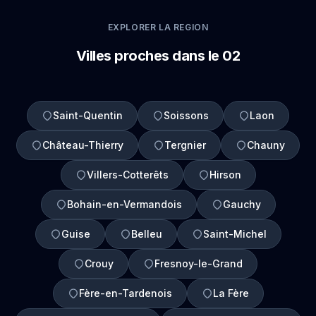
EXPLORER LA REGION
Villes proches dans le 02
Saint-Quentin
Soissons
Laon
Château-Thierry
Tergnier
Chauny
Villers-Cotterêts
Hirson
Bohain-en-Vermandois
Gauchy
Guise
Belleu
Saint-Michel
Crouy
Fresnoy-le-Grand
Fère-en-Tardenois
La Fère