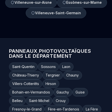
Villeneuve-sur-Aisne
Essômes-sur-Marne
Villeneuve-Saint-Germain
PANNEAUX PHOTOVOLTAÏQUES
DANS LE DÉPARTEMENT
Saint-Quentin
Soissons
Laon
Château-Thierry
Tergnier
Chauny
Villers-Cotterêts
Hirson
Bohain-en-Vermandois
Gauchy
Guise
Belleu
Saint-Michel
Crouy
Fresnoy-le-Grand
Fère-en-Tardenois
La Fère