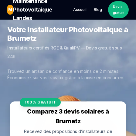
Maintenance
Devis
Photovoltaique
M
Accueil
Blog
gratuit
Landes
Votre Installateur Photovoltaïque à
Brumetz
Installateurs certifiés RGE & QualiPV — Devis gratuit sous
24h
Trouvez un artisan de confiance en moins de 2 minutes.
Économisez sur vos travaux grâce à la mise en concurrence
réelle des experts de Brumetz.
100% GRATUIT
Comparez 3 devis solaires à
Brumetz
Recevez des propositions d’installateurs de