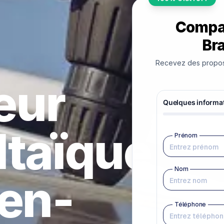
Compar
Br
Recevez des proposit
teur
ltaïque
-en-