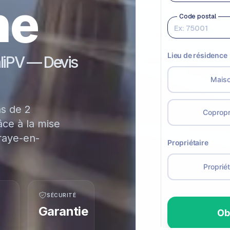
he
aliPV — Devis
ns de 2
ce à la mise
raye-en-
SÉCURITÉ
Garantie