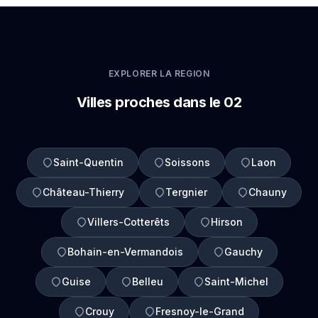
EXPLORER LA REGION
Villes proches dans le 02
Saint-Quentin
Soissons
Laon
Château-Thierry
Tergnier
Chauny
Villers-Cotterêts
Hirson
Bohain-en-Vermandois
Gauchy
Guise
Belleu
Saint-Michel
Crouy
Fresnoy-le-Grand