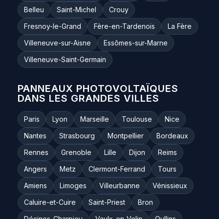
Belleu
Saint-Michel
Crouy
Fresnoy-le-Grand
Fère-en-Tardenois
La Fère
Villeneuve-sur-Aisne
Essômes-sur-Marne
Villeneuve-Saint-Germain
PANNEAUX PHOTOVOLTAÏQUES
DANS LES GRANDES VILLES
Paris
Lyon
Marseille
Toulouse
Nice
Nantes
Strasbourg
Montpellier
Bordeaux
Rennes
Grenoble
Lille
Dijon
Reims
Angers
Metz
Clermont-Ferrand
Tours
Amiens
Limoges
Villeurbanne
Vénissieux
Caluire-et-Cuire
Saint-Priest
Bron
Décines-Charpieu
Vaulx-en-Velin
Oullins