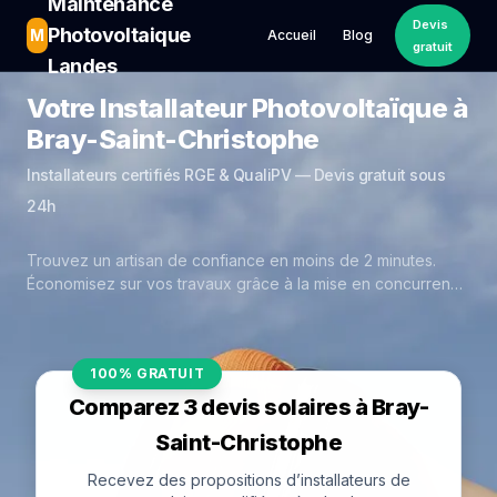
Maintenance
Devis
Photovoltaique
M
Accueil
Blog
gratuit
Landes
Votre Installateur Photovoltaïque à
Bray-Saint-Christophe
Installateurs certifiés RGE & QualiPV — Devis gratuit sous
24h
Trouvez un artisan de confiance en moins de 2 minutes.
Économisez sur vos travaux grâce à la mise en concurrence
réelle des experts de Bray-Saint-Christophe.
100% GRATUIT
Comparez 3 devis solaires à Bray-
Saint-Christophe
Recevez des propositions d’installateurs de