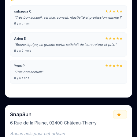
★★★★★
subaqua C.
"Très bon accueil, service, conseil, réactivité et professionnalisme !"
il y a un an
★★★★★
Axion E.
"Bonne équipe, en grande partie satisfait de leurs retour et prix!"
il y a 2 mois
★★★★★
Yves P.
"Très bon accueil"
il y a 6 ans
Voir tous les avis sur Google
SnapSun
-
6 Rue de la Plaine, 02400 Château-Thierry
Aucun avis pour cet artisan