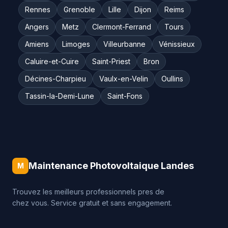
Rennes
Grenoble
Lille
Dijon
Reims
Angers
Metz
Clermont-Ferrand
Tours
Amiens
Limoges
Villeurbanne
Vénissieux
Caluire-et-Cuire
Saint-Priest
Bron
Décines-Charpieu
Vaulx-en-Velin
Oullins
Tassin-la-Demi-Lune
Saint-Fons
Maintenance Photovoltaique Landes
M
Trouvez les meilleurs professionnels pres de
chez vous. Service gratuit et sans engagement.