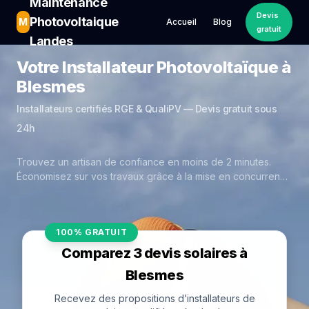
Maintenance
Devis
Photovoltaique
M
Accueil
Blog
gratuit
Landes
Votre Installateur Photovoltaïque à
Blesmes
Installateurs certifiés RGE & QualiPV — Devis gratuit sous
24h
Trouvez un artisan de confiance en moins de 2 minutes.
Économisez sur vos travaux grâce à la mise en concurrence
réelle des experts de Blesmes.
100% GRATUIT
Comparez 3 devis solaires à
Blesmes
Recevez des propositions d’installateurs de