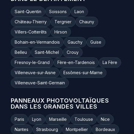
Saint-Quentin
Soissons
Laon
Château-Thierry
Tergnier
Chauny
Villers-Cotterêts
Hirson
Bohain-en-Vermandois
Gauchy
Guise
Belleu
Saint-Michel
Crouy
Fresnoy-le-Grand
Fère-en-Tardenois
La Fère
Villeneuve-sur-Aisne
Essômes-sur-Marne
Villeneuve-Saint-Germain
PANNEAUX PHOTOVOLTAÏQUES
DANS LES GRANDES VILLES
Paris
Lyon
Marseille
Toulouse
Nice
Nantes
Strasbourg
Montpellier
Bordeaux