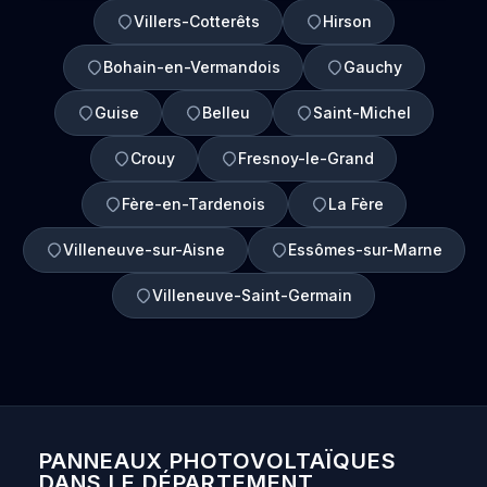
Villers-Cotterêts
Hirson
Bohain-en-Vermandois
Gauchy
Guise
Belleu
Saint-Michel
Crouy
Fresnoy-le-Grand
Fère-en-Tardenois
La Fère
Villeneuve-sur-Aisne
Essômes-sur-Marne
Villeneuve-Saint-Germain
PANNEAUX PHOTOVOLTAÏQUES
DANS LE DÉPARTEMENT