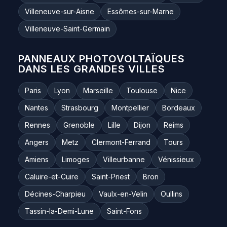
Villeneuve-sur-Aisne
Essômes-sur-Marne
Villeneuve-Saint-Germain
PANNEAUX PHOTOVOLTAÏQUES
DANS LES GRANDES VILLES
Paris
Lyon
Marseille
Toulouse
Nice
Nantes
Strasbourg
Montpellier
Bordeaux
Rennes
Grenoble
Lille
Dijon
Reims
Angers
Metz
Clermont-Ferrand
Tours
Amiens
Limoges
Villeurbanne
Vénissieux
Caluire-et-Cuire
Saint-Priest
Bron
Décines-Charpieu
Vaulx-en-Velin
Oullins
Tassin-la-Demi-Lune
Saint-Fons