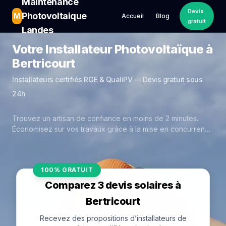
Maintenance
Devis
Photovoltaique
M
Accueil
Blog
gratuit
Landes
Votre Installateur Photovoltaïque à
Bertricourt
Installateurs certifiés RGE & QualiPV — Devis gratuit sous
24h
Trouvez un artisan de confiance en moins de 2 minutes.
Économisez sur vos travaux grâce à la mise en concurrence
réelle des experts de Bertricourt.
100% GRATUIT
Comparez 3 devis solaires à
Bertricourt
Recevez des propositions d’installateurs de