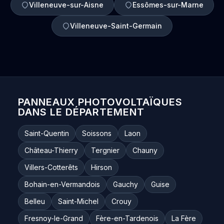
Villeneuve-sur-Aisne
Essômes-sur-Marne
Villeneuve-Saint-Germain
PANNEAUX PHOTOVOLTAÏQUES
DANS LE DÉPARTEMENT
Saint-Quentin
Soissons
Laon
Château-Thierry
Tergnier
Chauny
Villers-Cotterêts
Hirson
Bohain-en-Vermandois
Gauchy
Guise
Belleu
Saint-Michel
Crouy
Fresnoy-le-Grand
Fère-en-Tardenois
La Fère