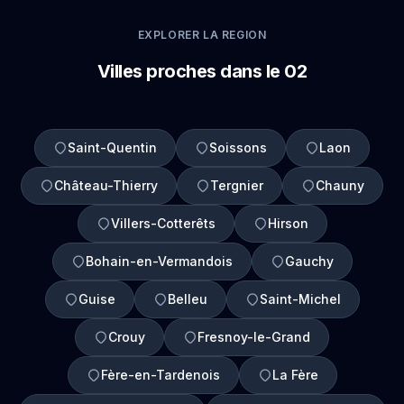
EXPLORER LA REGION
Villes proches dans le 02
Saint-Quentin
Soissons
Laon
Château-Thierry
Tergnier
Chauny
Villers-Cotterêts
Hirson
Bohain-en-Vermandois
Gauchy
Guise
Belleu
Saint-Michel
Crouy
Fresnoy-le-Grand
Fère-en-Tardenois
La Fère