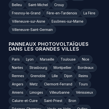
Belleu
Saint-Michel
Crouy
Fresnoy-le-Grand
Fère-en-Tardenois
La Fère
Villeneuve-sur-Aisne
Essômes-sur-Marne
Villeneuve-Saint-Germain
PANNEAUX PHOTOVOLTAÏQUES
DANS LES GRANDES VILLES
Paris
Lyon
Marseille
Toulouse
Nice
Nantes
Strasbourg
Montpellier
Bordeaux
Rennes
Grenoble
Lille
Dijon
Reims
Angers
Metz
Clermont-Ferrand
Tours
Amiens
Limoges
Villeurbanne
Vénissieux
Caluire-et-Cuire
Saint-Priest
Bron
Décines-Charpieu
Vaulx-en-Velin
Oullins