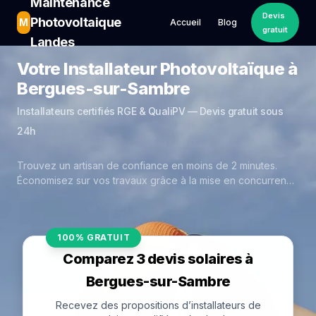
Maintenance
Devis
Photovoltaique
M
Accueil
Blog
gratuit
Landes
Votre Installateur Photovoltaïque à
Bergues-sur-Sambre
Installateurs certifiés RGE & QualiPV — Devis gratuit sous
24h
Trouvez un artisan de confiance en moins de 2 minutes.
Économisez sur vos travaux grâce à la mise en concurrence
réelle des experts de Bergues-sur-Sambre.
100% GRATUIT
Comparez 3 devis solaires à
Bergues-sur-Sambre
Recevez des propositions d’installateurs de