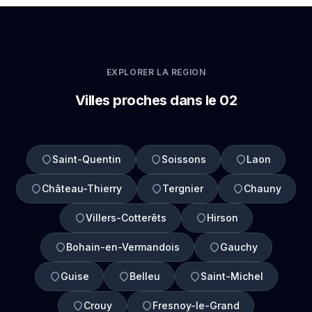
EXPLORER LA REGION
Villes proches dans le 02
Saint-Quentin
Soissons
Laon
Château-Thierry
Tergnier
Chauny
Villers-Cotterêts
Hirson
Bohain-en-Vermandois
Gauchy
Guise
Belleu
Saint-Michel
Crouy
Fresnoy-le-Grand