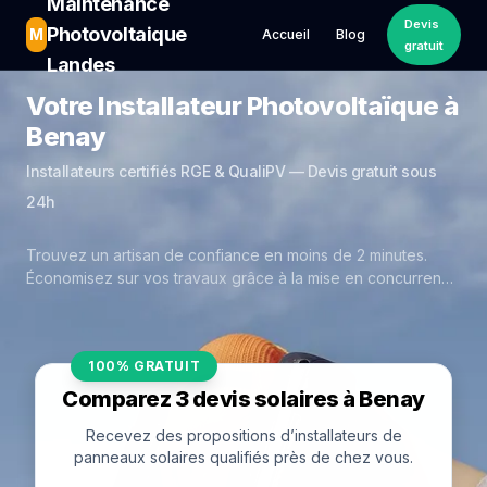
Maintenance
Devis
Photovoltaique
M
Accueil
Blog
gratuit
Landes
Votre Installateur Photovoltaïque à
Benay
Installateurs certifiés RGE & QualiPV — Devis gratuit sous
24h
Trouvez un artisan de confiance en moins de 2 minutes.
Économisez sur vos travaux grâce à la mise en concurrence
réelle des experts de Benay.
100% GRATUIT
Comparez 3 devis solaires à Benay
Recevez des propositions d’installateurs de
panneaux solaires qualifiés près de chez vous.