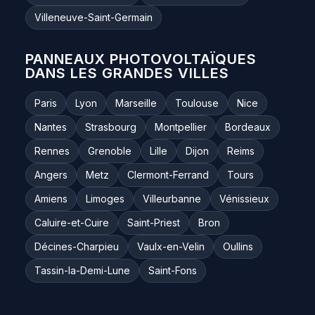
Villeneuve-Saint-Germain
PANNEAUX PHOTOVOLTAÏQUES
DANS LES GRANDES VILLES
Paris
Lyon
Marseille
Toulouse
Nice
Nantes
Strasbourg
Montpellier
Bordeaux
Rennes
Grenoble
Lille
Dijon
Reims
Angers
Metz
Clermont-Ferrand
Tours
Amiens
Limoges
Villeurbanne
Vénissieux
Caluire-et-Cuire
Saint-Priest
Bron
Décines-Charpieu
Vaulx-en-Velin
Oullins
Tassin-la-Demi-Lune
Saint-Fons