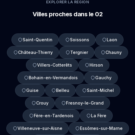
EXPLORER LA REGION
Villes proches dans le 02
Saint-Quentin
Soissons
Laon
Château-Thierry
Tergnier
Chauny
Villers-Cotterêts
Hirson
Bohain-en-Vermandois
Gauchy
Guise
Belleu
Saint-Michel
Crouy
Fresnoy-le-Grand
Fère-en-Tardenois
La Fère
Villeneuve-sur-Aisne
Essômes-sur-Marne