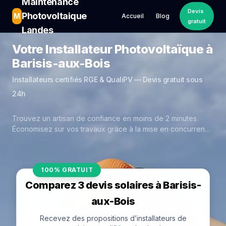
Maintenance
Devis
Photovoltaique
M
Accueil
Blog
gratuit
Landes
Votre Installateur Photovoltaïque à
Barisis-aux-Bois
Installateurs certifiés RGE & QualiPV — Devis gratuit sous
24h
Trouvez un artisan de confiance en moins de 2 minutes.
Économisez sur vos travaux grâce à la mise en concurrence
réelle des experts de Barisis-aux-Bois.
100% GRATUIT
Comparez 3 devis solaires à Barisis-
aux-Bois
Recevez des propositions d’installateurs de