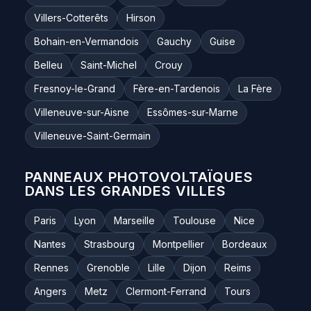
Villers-Cotterêts
Hirson
Bohain-en-Vermandois
Gauchy
Guise
Belleu
Saint-Michel
Crouy
Fresnoy-le-Grand
Fère-en-Tardenois
La Fère
Villeneuve-sur-Aisne
Essômes-sur-Marne
Villeneuve-Saint-Germain
PANNEAUX PHOTOVOLTAÏQUES
DANS LES GRANDES VILLES
Paris
Lyon
Marseille
Toulouse
Nice
Nantes
Strasbourg
Montpellier
Bordeaux
Rennes
Grenoble
Lille
Dijon
Reims
Angers
Metz
Clermont-Ferrand
Tours