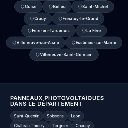
Guise
Belleu
Saint-Michel
Crouy
Fresnoy-le-Grand
Fère-en-Tardenois
La Fère
Villeneuve-sur-Aisne
Essômes-sur-Marne
Villeneuve-Saint-Germain
PANNEAUX PHOTOVOLTAÏQUES
DANS LE DÉPARTEMENT
Saint-Quentin
Soissons
Laon
Château-Thierry
Tergnier
Chauny