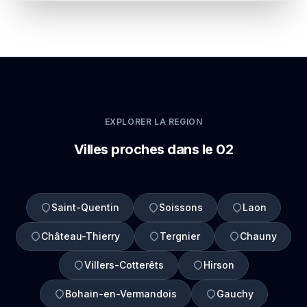
EXPLORER LA REGION
Villes proches dans le 02
Saint-Quentin
Soissons
Laon
Château-Thierry
Tergnier
Chauny
Villers-Cotterêts
Hirson
Bohain-en-Vermandois
Gauchy