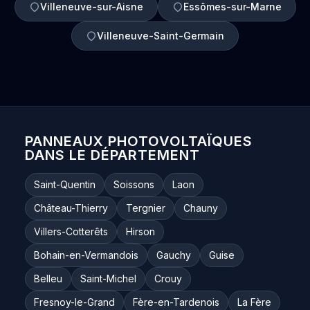
Villeneuve-sur-Aisne
Essômes-sur-Marne
Villeneuve-Saint-Germain
PANNEAUX PHOTOVOLTAÏQUES
DANS LE DÉPARTEMENT
Saint-Quentin
Soissons
Laon
Château-Thierry
Tergnier
Chauny
Villers-Cotterêts
Hirson
Bohain-en-Vermandois
Gauchy
Guise
Belleu
Saint-Michel
Crouy
Fresnoy-le-Grand
Fère-en-Tardenois
La Fère