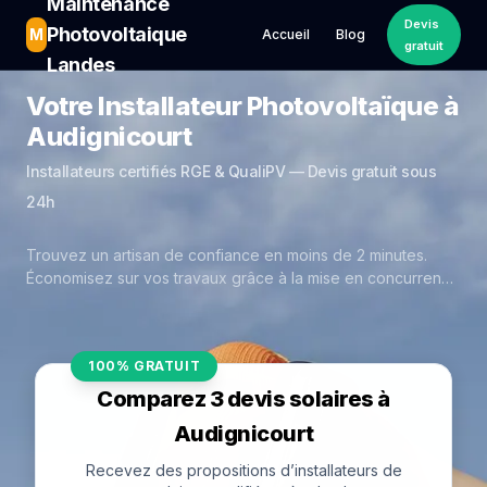
Maintenance
Devis
Photovoltaique
M
Accueil
Blog
gratuit
Landes
Votre Installateur Photovoltaïque à
Audignicourt
Installateurs certifiés RGE & QualiPV — Devis gratuit sous
24h
Trouvez un artisan de confiance en moins de 2 minutes.
Économisez sur vos travaux grâce à la mise en concurrence
réelle des experts de Audignicourt.
100% GRATUIT
Comparez 3 devis solaires à
Audignicourt
Recevez des propositions d’installateurs de