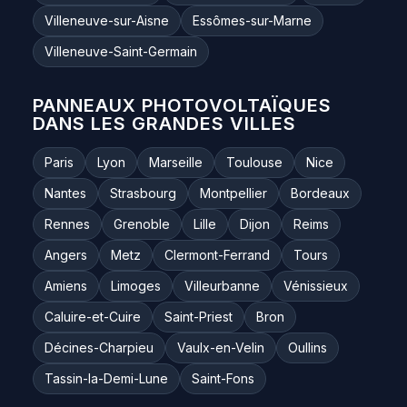
Villeneuve-sur-Aisne
Essômes-sur-Marne
Villeneuve-Saint-Germain
PANNEAUX PHOTOVOLTAÏQUES
DANS LES GRANDES VILLES
Paris
Lyon
Marseille
Toulouse
Nice
Nantes
Strasbourg
Montpellier
Bordeaux
Rennes
Grenoble
Lille
Dijon
Reims
Angers
Metz
Clermont-Ferrand
Tours
Amiens
Limoges
Villeurbanne
Vénissieux
Caluire-et-Cuire
Saint-Priest
Bron
Décines-Charpieu
Vaulx-en-Velin
Oullins
Tassin-la-Demi-Lune
Saint-Fons