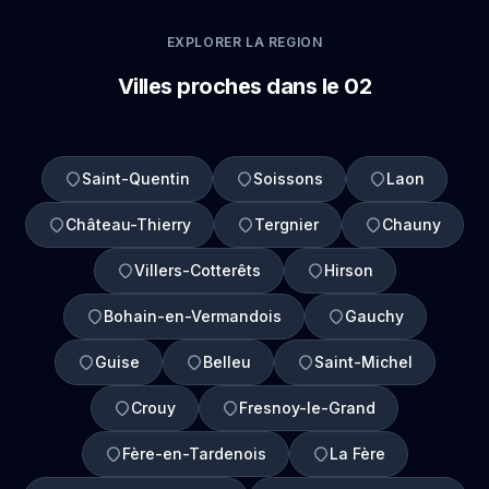
EXPLORER LA REGION
Villes proches dans le 02
Saint-Quentin
Soissons
Laon
Château-Thierry
Tergnier
Chauny
Villers-Cotterêts
Hirson
Bohain-en-Vermandois
Gauchy
Guise
Belleu
Saint-Michel
Crouy
Fresnoy-le-Grand
Fère-en-Tardenois
La Fère