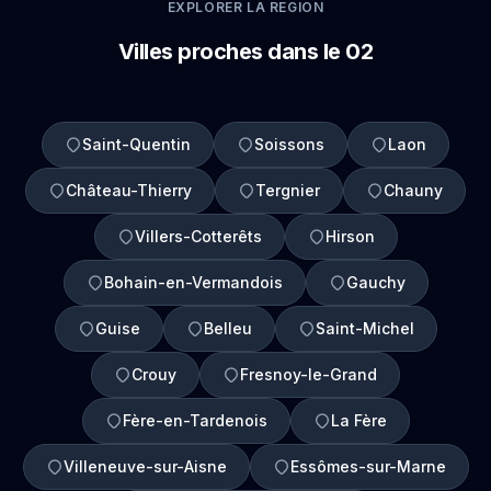
EXPLORER LA REGION
Villes proches dans le 02
Saint-Quentin
Soissons
Laon
Château-Thierry
Tergnier
Chauny
Villers-Cotterêts
Hirson
Bohain-en-Vermandois
Gauchy
Guise
Belleu
Saint-Michel
Crouy
Fresnoy-le-Grand
Fère-en-Tardenois
La Fère
Villeneuve-sur-Aisne
Essômes-sur-Marne