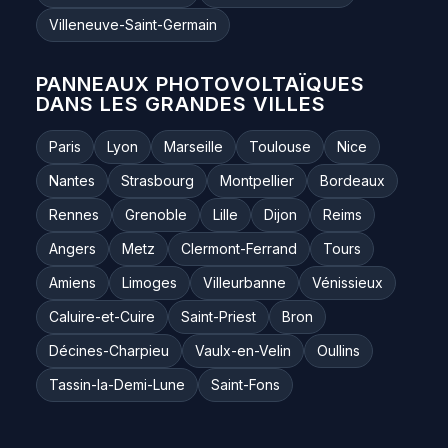
Villeneuve-Saint-Germain
PANNEAUX PHOTOVOLTAÏQUES
DANS LES GRANDES VILLES
Paris
Lyon
Marseille
Toulouse
Nice
Nantes
Strasbourg
Montpellier
Bordeaux
Rennes
Grenoble
Lille
Dijon
Reims
Angers
Metz
Clermont-Ferrand
Tours
Amiens
Limoges
Villeurbanne
Vénissieux
Caluire-et-Cuire
Saint-Priest
Bron
Décines-Charpieu
Vaulx-en-Velin
Oullins
Tassin-la-Demi-Lune
Saint-Fons