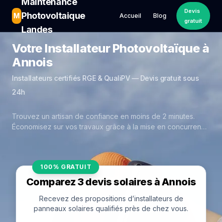
Maintenance
Devis
Photovoltaique
M
Accueil
Blog
gratuit
Landes
Votre Installateur Photovoltaïque à
Annois
Installateurs certifiés RGE & QualiPV — Devis gratuit sous
24h
Trouvez un artisan de confiance en moins de 2 minutes.
Économisez sur vos travaux grâce à la mise en concurrence
réelle des experts de Annois.
100% GRATUIT
Comparez 3 devis solaires à Annois
Recevez des propositions d’installateurs de
panneaux solaires qualifiés près de chez vous.