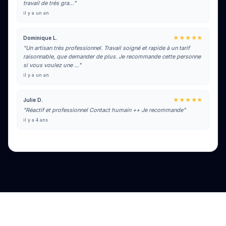
travail de très gra…"
il y a un an
★★★★★
Dominique L.
"Un artisan très professionnel. Travail soigné et rapide à un tarif
raisonnable, que demander de plus. Je recommande cette personne
si vous voulez une …"
il y a un an
★★★★★
Julie D.
"Réactif et professionnel Contact humain ++ Je recommande"
il y a 4 ans
Voir tous les avis sur Google