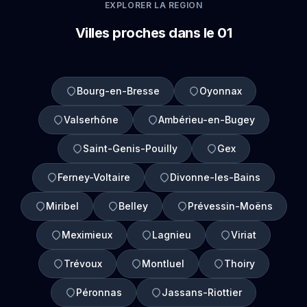
EXPLORER LA REGION
Villes proches dans le 01
Bourg-en-Bresse
Oyonnax
Valserhône
Ambérieu-en-Bugey
Saint-Genis-Pouilly
Gex
Ferney-Voltaire
Divonne-les-Bains
Miribel
Belley
Prévessin-Moëns
Meximieux
Lagnieu
Viriat
Trévoux
Montluel
Thoiry
Péronnas
Jassans-Riottier