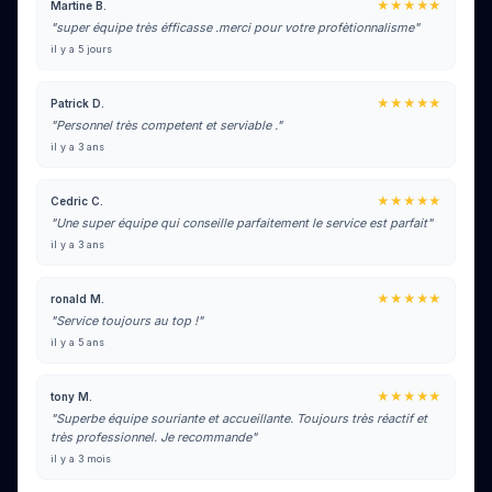
★★★★★
Martine B.
"super équipe très éfficasse .merci pour votre profètionnalisme"
il y a 5 jours
★★★★★
Patrick D.
"Personnel très competent et serviable ."
il y a 3 ans
★★★★★
Cedric C.
"Une super équipe qui conseille parfaitement le service est parfait"
il y a 3 ans
★★★★★
ronald M.
"Service toujours au top !"
il y a 5 ans
★★★★★
tony M.
"Superbe équipe souriante et accueillante. Toujours très réactif et
très professionnel. Je recommande"
il y a 3 mois