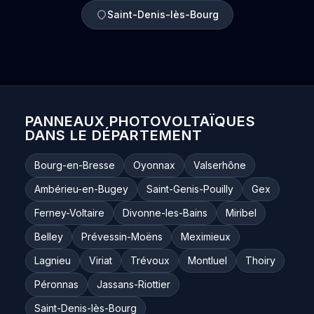
Saint-Denis-lès-Bourg
PANNEAUX PHOTOVOLTAÏQUES
DANS LE DÉPARTEMENT
Bourg-en-Bresse
Oyonnax
Valserhône
Ambérieu-en-Bugey
Saint-Genis-Pouilly
Gex
Ferney-Voltaire
Divonne-les-Bains
Miribel
Belley
Prévessin-Moëns
Meximieux
Lagnieu
Viriat
Trévoux
Montluel
Thoiry
Péronnas
Jassans-Riottier
Saint-Denis-lès-Bourg