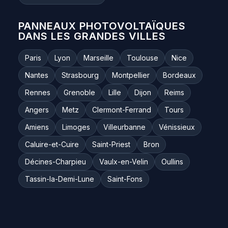
PANNEAUX PHOTOVOLTAÏQUES
DANS LES GRANDES VILLES
Paris
Lyon
Marseille
Toulouse
Nice
Nantes
Strasbourg
Montpellier
Bordeaux
Rennes
Grenoble
Lille
Dijon
Reims
Angers
Metz
Clermont-Ferrand
Tours
Amiens
Limoges
Villeurbanne
Vénissieux
Caluire-et-Cuire
Saint-Priest
Bron
Décines-Charpieu
Vaulx-en-Velin
Oullins
Tassin-la-Demi-Lune
Saint-Fons