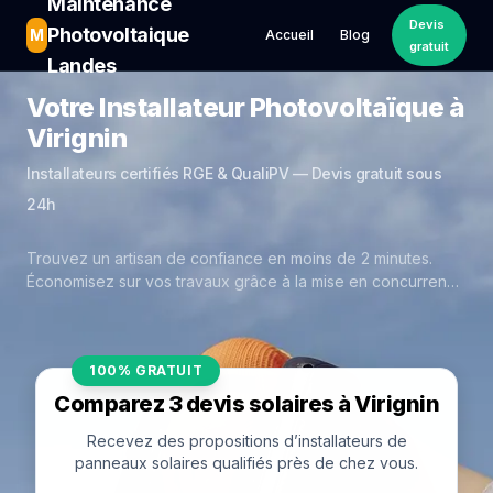
Maintenance
Devis
Photovoltaique
M
Accueil
Blog
gratuit
Landes
Votre Installateur Photovoltaïque à
Virignin
Installateurs certifiés RGE & QualiPV — Devis gratuit sous
24h
Trouvez un artisan de confiance en moins de 2 minutes.
Économisez sur vos travaux grâce à la mise en concurrence
réelle des experts de Virignin.
100% GRATUIT
Comparez 3 devis solaires à Virignin
Recevez des propositions d’installateurs de
panneaux solaires qualifiés près de chez vous.