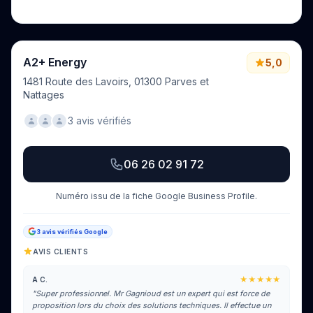
Voir tous les avis sur Google
A2+ Energy
5,0
1481 Route des Lavoirs, 01300 Parves et
Nattages
3 avis vérifiés
06 26 02 91 72
Numéro issu de la fiche Google Business Profile.
3 avis vérifiés Google
AVIS CLIENTS
★★★★★
A C.
"Super professionnel. Mr Gagnioud est un expert qui est force de
proposition lors du choix des solutions techniques. Il effectue un