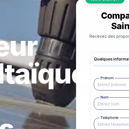
Compar
Sain
teur
Recevez des proposit
ltaïque
s-