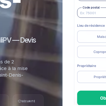
aliPV — Devis
ns de 2
ce à la mise
int-Denis-
SÉCURITÉ