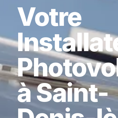
Votre
Installa
Photovo
à Saint-
Denis-lè