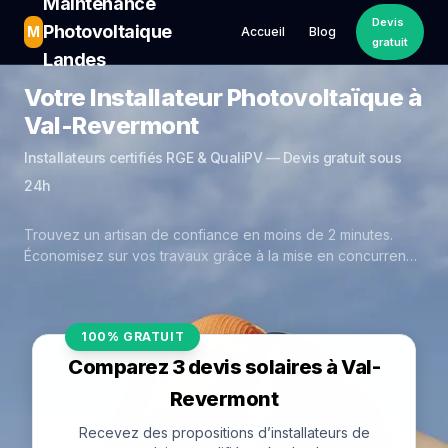
Maintenance
Devis
Photovoltaique
M
Accueil
Blog
gratuit
Landes
Votre Installateur Photovoltaïque à
Val-Revermont
Installateurs certifiés RGE & QualiPV — Devis gratuit sous
24h
Trouvez un artisan de confiance en moins de 2 minutes.
Économisez sur vos travaux grâce à la mise en concurrence
réelle des experts de Val-Revermont.
100% GRATUIT
Comparez 3 devis solaires à Val-
Revermont
Recevez des propositions d’installateurs de