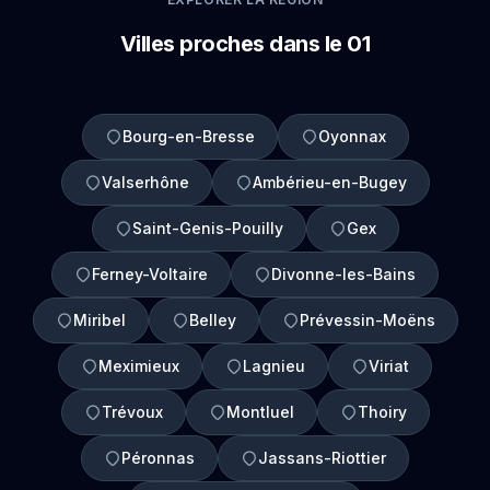
Villes proches dans le 01
Bourg-en-Bresse
Oyonnax
Valserhône
Ambérieu-en-Bugey
Saint-Genis-Pouilly
Gex
Ferney-Voltaire
Divonne-les-Bains
Miribel
Belley
Prévessin-Moëns
Meximieux
Lagnieu
Viriat
Trévoux
Montluel
Thoiry
Péronnas
Jassans-Riottier