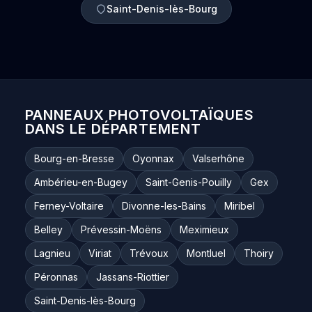
Saint-Denis-lès-Bourg
PANNEAUX PHOTOVOLTAÏQUES
DANS LE DÉPARTEMENT
Bourg-en-Bresse
Oyonnax
Valserhône
Ambérieu-en-Bugey
Saint-Genis-Pouilly
Gex
Ferney-Voltaire
Divonne-les-Bains
Miribel
Belley
Prévessin-Moëns
Meximieux
Lagnieu
Viriat
Trévoux
Montluel
Thoiry
Péronnas
Jassans-Riottier
Saint-Denis-lès-Bourg