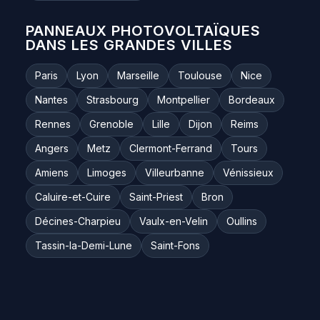
PANNEAUX PHOTOVOLTAÏQUES
DANS LES GRANDES VILLES
Paris
Lyon
Marseille
Toulouse
Nice
Nantes
Strasbourg
Montpellier
Bordeaux
Rennes
Grenoble
Lille
Dijon
Reims
Angers
Metz
Clermont-Ferrand
Tours
Amiens
Limoges
Villeurbanne
Vénissieux
Caluire-et-Cuire
Saint-Priest
Bron
Décines-Charpieu
Vaulx-en-Velin
Oullins
Tassin-la-Demi-Lune
Saint-Fons