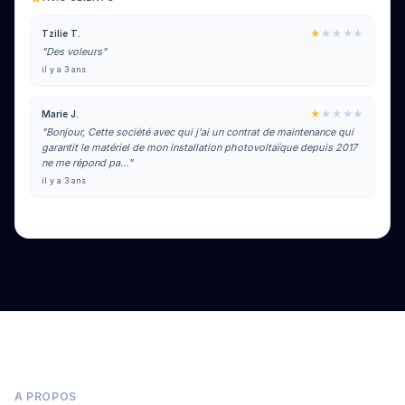
★
★★★★
Tzilie T.
"Des voleurs"
il y a 3 ans
★
★★★★
Marie J.
"Bonjour, Cette société avec qui j'ai un contrat de maintenance qui
garantit le matériel de mon installation photovoltaïque depuis 2017
ne me répond pa…"
il y a 3 ans
Voir tous les avis sur Google
A PROPOS