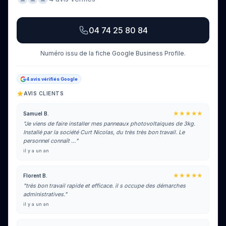
04 74 25 80 84
Numéro issu de la fiche Google Business Profile.
4 avis vérifiés Google
AVIS CLIENTS
★★★★★
Samuel B.
"Je viens de faire installer mes panneaux photovoltaiques de 3kg.
Installé par la société Curt Nicolas, du très très bon travail. Le
personnel connaît …"
il y a un an
★★★★★
Florent B.
"très bon travail rapide et efficace. il s occupe des démarches
administratives."
il y a un an