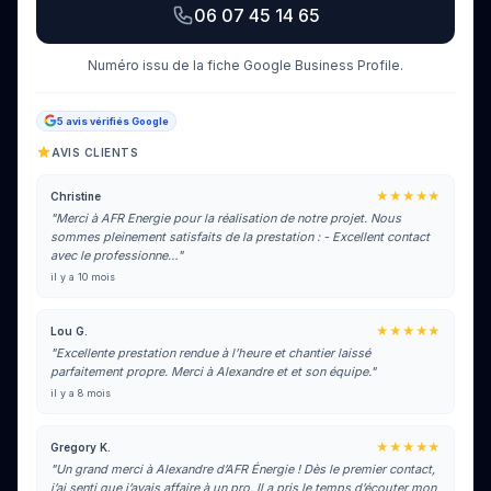
06 07 45 14 65
Numéro issu de la fiche Google Business Profile.
5 avis vérifiés Google
AVIS CLIENTS
★★★★★
Christine
"Merci à AFR Energie pour la réalisation de notre projet. Nous
sommes pleinement satisfaits de la prestation : - Excellent contact
avec le professionne…"
il y a 10 mois
★★★★★
Lou G.
"Excellente prestation rendue à l’heure et chantier laissé
parfaitement propre. Merci à Alexandre et et son équipe."
il y a 8 mois
★★★★★
Gregory K.
"Un grand merci à Alexandre d’AFR Énergie ! Dès le premier contact,
j’ai senti que j’avais affaire à un pro. Il a pris le temps d’écouter mon