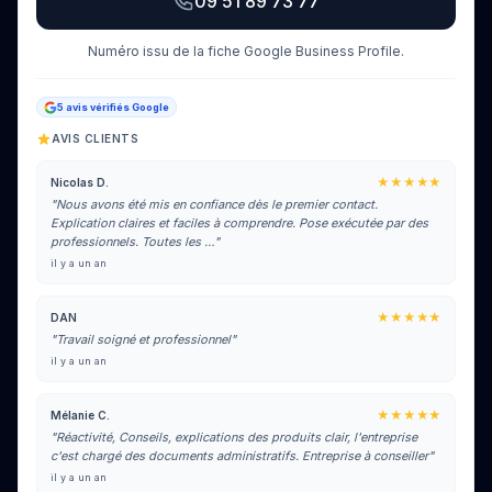
09 51 89 73 77
Numéro issu de la fiche Google Business Profile.
5 avis vérifiés Google
AVIS CLIENTS
★★★★★
Nicolas D.
"Nous avons été mis en confiance dès le premier contact.
Explication claires et faciles à comprendre. Pose exécutée par des
professionnels. Toutes les …"
il y a un an
★★★★★
DAN
"Travail soigné et professionnel"
il y a un an
★★★★★
Mélanie C.
"Réactivité, Conseils, explications des produits clair, l'entreprise
c'est chargé des documents administratifs. Entreprise à conseiller"
il y a un an