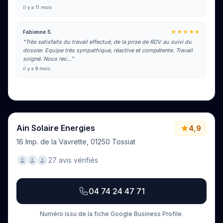
il y a 11 mois
★★★★★
Fabienne S.
"Très satisfaits du travail effectué, de la prise de RDV au suivi du
dossier. Equipe très sympathique, réactive et compétente. Travail
soigné. Nous rec…"
il y a 9 mois
Voir tous les avis sur Google
Ain Solaire Energies
4,9
16 Imp. de la Vavrette, 01250 Tossiat
27 avis vérifiés
04 74 24 47 71
Numéro issu de la fiche Google Business Profile.