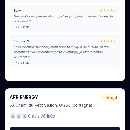
★★★★★
Tony
"Installation et personnel au top très pro , réactif serviable rare de
nos jours !"
il y a 3 mois
★★★★★
Caroline M.
"Très bonne expérience, réalisation technique de qualité, partie
administrative entièrement prise en charge, je recommande
vivement !"
il y a 5 mois
Voir tous les avis sur Google
AFR ENERGY
5,0
53 Chem. du Petit Seillon, 01250 Montagnat
8 avis vérifiés