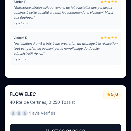
★★★★★
Adrien F.
"Entreprise sérieuse.Nous venons de faire installer nos panneaux
solaires à cette société et nous la recommandons vivement.Merci
aux équipes."
il y a 3 ans
★★★★★
Vincent D.
"Installation d un 6 k très belle prestation du dronage à la réalisation
tout est parfait en passant par le remplissage du dossier
administratif rien …"
il y a un an
Voir tous les avis sur Google
FLOW ELEC
5,0
40 Rte de Certines, 01250 Tossiat
4 avis vérifiés