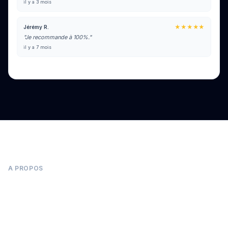
il y a 3 mois
★★★★★
Jérémy R.
"Je recommande à 100%."
il y a 7 mois
Voir tous les avis sur Google
A PROPOS
Panneaux photovoltaïques à Simandre-sur-
Suran