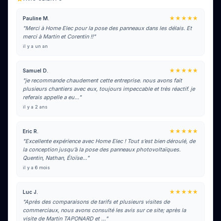
★★★★★
Pauline M.
"Merci à Home Elec pour la pose des panneaux dans les délais. Et
merci à Martin et Corentin !!"
il y a un an
★★★★★
Samuel D.
"je recommande chaudement cette entreprise. nous avons fait
plusieurs chantiers avec eux, toujours impeccable et très réactif. je
referais appelle a eu…"
il y a 2 ans
★★★★★
Eric R.
"Excellente expérience avec Home Elec ! Tout s’est bien déroulé, de
la conception jusqu’à la pose des panneaux photovoltaïques.
Quentin, Nathan, Éloïse…"
il y a 6 mois
★★★★★
Luc J.
"Après des comparaisons de tarifs et plusieurs visites de
commerciaux, nous avons consulté les avis sur ce site; après la
visite de Martin TAPONARD et …"