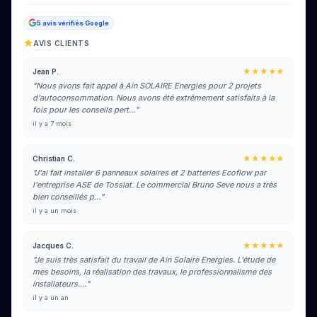
5 avis vérifiés Google
AVIS CLIENTS
★★★★★
Jean P.
"Nous avons fait appel à Ain SOLAIRE Energies pour 2 projets
d'autoconsommation. Nous avons été extrêmement satisfaits à la
fois pour les conseils pert…"
il y a 7 mois
★★★★★
Christian C.
"J'ai fait installer 6 panneaux solaires et 2 batteries Ecoflow par
l'entreprise ASE de Tossiat. Le commercial Bruno Seve nous a très
bien conseillés p…"
il y a un mois
★★★★★
Jacques C.
"Je suis très satisfait du travail de Ain Solaire Energies. L'étude de
mes besoins, la réalisation des travaux, le professionnalisme des
installateurs.…"
il y a un an