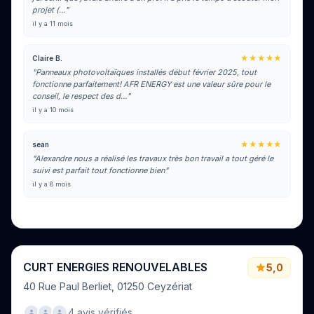
projet (…"
il y a 11 mois
★★★★★
Claire B.
"Panneaux photovoltaïques installés début février 2025, tout
fonctionne parfaitement! AFR ENERGY est une valeur sûre pour le
conseil, le respect des d…"
il y a 10 mois
★★★★★
sean
"Alexandre nous a réalisé les travaux très bon travail a tout géré le
suivi est parfait tout fonctionne bien"
il y a 8 mois
Voir tous les avis sur Google
CURT ENERGIES RENOUVELABLES
5,0
40 Rue Paul Berliet, 01250 Ceyzériat
4 avis vérifiés