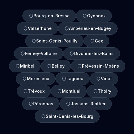
Bourg-en-Bresse
Oyonnax
Valserhône
Ambérieu-en-Bugey
Saint-Genis-Pouilly
Gex
Ferney-Voltaire
Divonne-les-Bains
Miribel
Belley
Prévessin-Moëns
Meximieux
Lagnieu
Viriat
Trévoux
Montluel
Thoiry
Péronnas
Jassans-Riottier
Saint-Denis-lès-Bourg