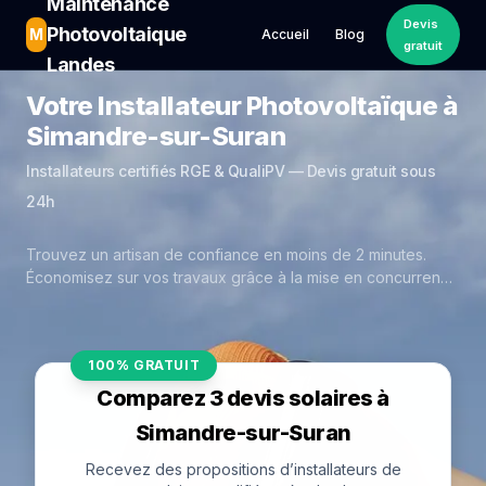
Maintenance
Devis
Photovoltaique
M
Accueil
Blog
gratuit
Landes
Votre Installateur Photovoltaïque à
Simandre-sur-Suran
Installateurs certifiés RGE & QualiPV — Devis gratuit sous
24h
Trouvez un artisan de confiance en moins de 2 minutes.
Économisez sur vos travaux grâce à la mise en concurrence
réelle des experts de Simandre-sur-Suran.
100% GRATUIT
Comparez 3 devis solaires à
Simandre-sur-Suran
Recevez des propositions d’installateurs de