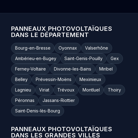
PANNEAUX PHOTOVOLTAÏQUES
DANS LE DÉPARTEMENT
Bourg-en-Bresse
Oyonnax
Valserhône
Ambérieu-en-Bugey
Saint-Genis-Pouilly
Gex
Ferney-Voltaire
Divonne-les-Bains
Miribel
Belley
Prévessin-Moëns
Meximieux
Lagnieu
Viriat
Trévoux
Montluel
Thoiry
Péronnas
Jassans-Riottier
Saint-Denis-lès-Bourg
PANNEAUX PHOTOVOLTAÏQUES
DANS LES GRANDES VILLES