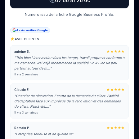
07 66 81 26 60
Numéro issu de la fiche Google Business Profile.
4 avis vérifiés Google
AVIS CLIENTS
★★★★★
antoine B.
"Très bien ! Intervention dans les temps, travail propre et conforme à
ma demande. J’ai déjà recommandé la société Flow Elec un peu
partout autour de m…"
il y a 2 semaines
★★★★★
Claude E.
"Chantier de rénovation. Ecoute de la demande du client. Facilité
d'adaptation face aux imprévus de la renovation et des demandes
du client. Réactvité.…"
il y a 3 semaines
★★★★★
Romain P.
"Entreprise sérieuse et de qualité !!!"