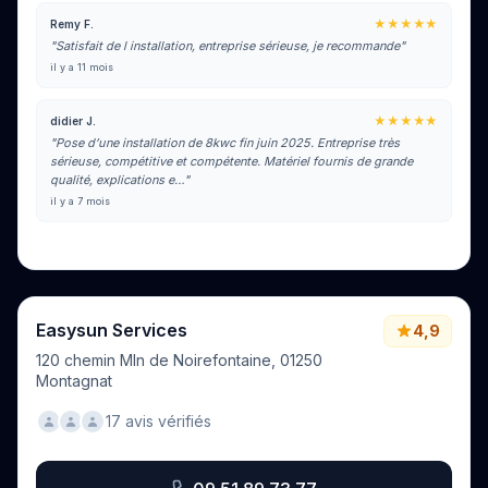
★★★★★
Remy F.
"Satisfait de l installation, entreprise sérieuse, je recommande"
il y a 11 mois
★★★★★
didier J.
"Pose d’une installation de 8kwc fin juin 2025. Entreprise très
sérieuse, compétitive et compétente. Matériel fournis de grande
qualité, explications e…"
il y a 7 mois
Voir tous les avis sur Google
Easysun Services
4,9
120 chemin Mln de Noirefontaine, 01250
Montagnat
17 avis vérifiés