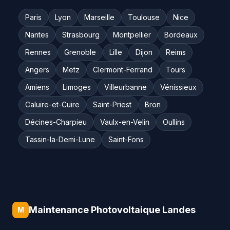
Paris
Lyon
Marseille
Toulouse
Nice
Nantes
Strasbourg
Montpellier
Bordeaux
Rennes
Grenoble
Lille
Dijon
Reims
Angers
Metz
Clermont-Ferrand
Tours
Amiens
Limoges
Villeurbanne
Vénissieux
Caluire-et-Cuire
Saint-Priest
Bron
Décines-Charpieu
Vaulx-en-Velin
Oullins
Tassin-la-Demi-Lune
Saint-Fons
Maintenance Photovoltaique Landes
M