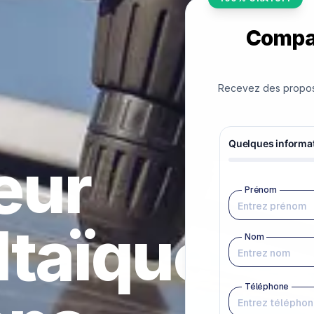
Compar
Recevez des proposit
teur
ltaïque