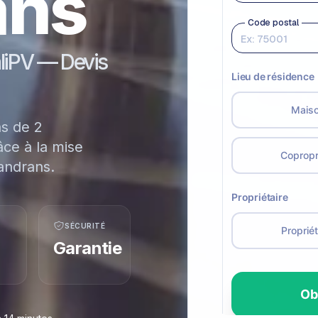
ans
aliPV — Devis
ns de 2
ce à la mise
andrans.
SÉCURITÉ
Garantie