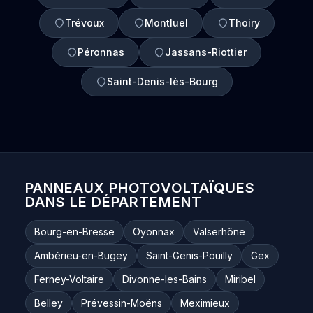
Trévoux
Montluel
Thoiry
Péronnas
Jassans-Riottier
Saint-Denis-lès-Bourg
PANNEAUX PHOTOVOLTAÏQUES
DANS LE DÉPARTEMENT
Bourg-en-Bresse
Oyonnax
Valserhône
Ambérieu-en-Bugey
Saint-Genis-Pouilly
Gex
Ferney-Voltaire
Divonne-les-Bains
Miribel
Belley
Prévessin-Moëns
Meximieux