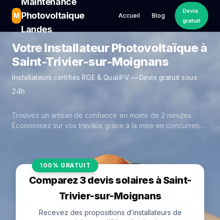
Maintenance
Devis
Photovoltaique
M
Accueil
Blog
gratuit
Landes
Votre Installateur Photovoltaïque à
Saint-Trivier-sur-Moignans
Installateurs certifiés RGE & QualiPV — Devis gratuit sous
24h
Trouvez un artisan de confiance en moins de 2 minutes.
Économisez sur vos travaux grâce à la mise en concurrence
réelle des experts de Saint-Trivier-sur-Moignans.
100% GRATUIT
Comparez 3 devis solaires à Saint-
Trivier-sur-Moignans
Recevez des propositions d’installateurs de