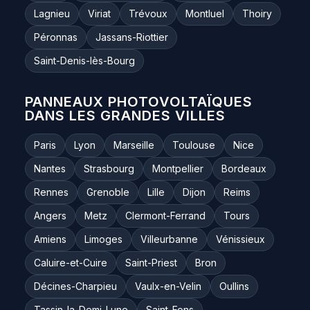
Lagnieu
Viriat
Trévoux
Montluel
Thoiry
Péronnas
Jassans-Riottier
Saint-Denis-lès-Bourg
PANNEAUX PHOTOVOLTAÏQUES
DANS LES GRANDES VILLES
Paris
Lyon
Marseille
Toulouse
Nice
Nantes
Strasbourg
Montpellier
Bordeaux
Rennes
Grenoble
Lille
Dijon
Reims
Angers
Metz
Clermont-Ferrand
Tours
Amiens
Limoges
Villeurbanne
Vénissieux
Caluire-et-Cuire
Saint-Priest
Bron
Décines-Charpieu
Vaulx-en-Velin
Oullins
Tassin-la-Demi-Lune
Saint-Fons