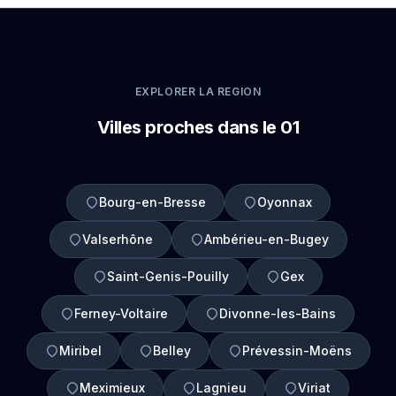
EXPLORER LA REGION
Villes proches dans le 01
Bourg-en-Bresse
Oyonnax
Valserhône
Ambérieu-en-Bugey
Saint-Genis-Pouilly
Gex
Ferney-Voltaire
Divonne-les-Bains
Miribel
Belley
Prévessin-Moëns
Meximieux
Lagnieu
Viriat