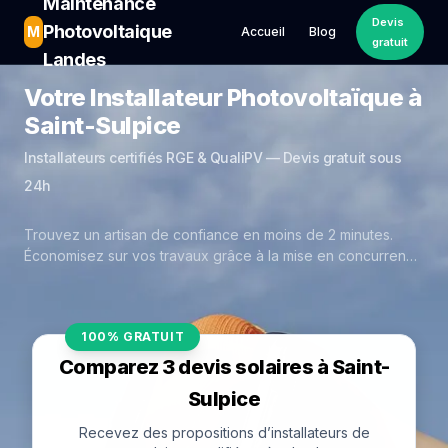
Maintenance
Devis
Photovoltaique
M
Accueil
Blog
gratuit
Landes
Votre Installateur Photovoltaïque à
Saint-Sulpice
Installateurs certifiés RGE & QualiPV — Devis gratuit sous
24h
Trouvez un artisan de confiance en moins de 2 minutes.
Économisez sur vos travaux grâce à la mise en concurrence
réelle des experts de Saint-Sulpice.
100% GRATUIT
Comparez 3 devis solaires à Saint-
Sulpice
Recevez des propositions d’installateurs de