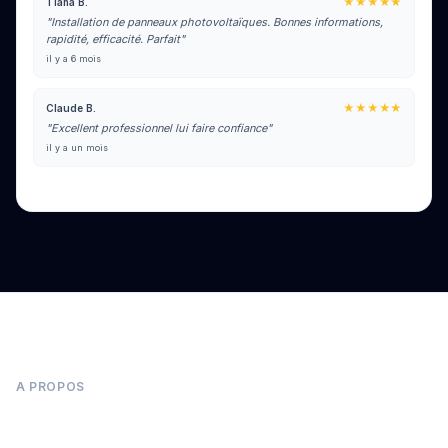
★★★★★
Tiana B.
"Installation de panneaux photovoltaïques. Bonnes informations,
rapidité, efficacité. Parfait"
il y a 6 mois
★★★★★
Claude B.
"Excellent professionnel lui faire confiance"
il y a un mois
Voir tous les avis sur Google
A PROPOS
Panneaux photovoltaïques à Saint-Sulpice