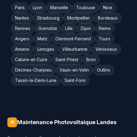
Paris
Lyon
Marseille
Toulouse
Nice
Nantes
Strasbourg
Montpellier
Bordeaux
Rennes
Grenoble
Lille
Dijon
Reims
Angers
Metz
Clermont-Ferrand
Tours
Amiens
Limoges
Villeurbanne
Vénissieux
Caluire-et-Cuire
Saint-Priest
Bron
Décines-Charpieu
Vaulx-en-Velin
Oullins
Tassin-la-Demi-Lune
Saint-Fons
Maintenance Photovoltaique Landes
M