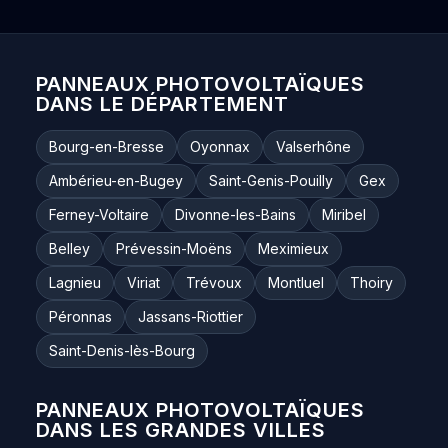
PANNEAUX PHOTOVOLTAÏQUES
DANS LE DÉPARTEMENT
Bourg-en-Bresse
Oyonnax
Valserhône
Ambérieu-en-Bugey
Saint-Genis-Pouilly
Gex
Ferney-Voltaire
Divonne-les-Bains
Miribel
Belley
Prévessin-Moëns
Meximieux
Lagnieu
Viriat
Trévoux
Montluel
Thoiry
Péronnas
Jassans-Riottier
Saint-Denis-lès-Bourg
PANNEAUX PHOTOVOLTAÏQUES
DANS LES GRANDES VILLES