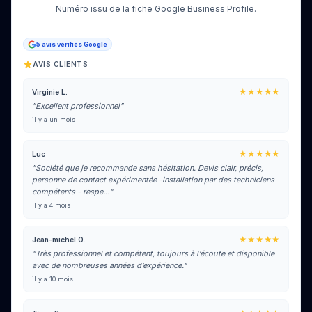
Numéro issu de la fiche Google Business Profile.
5 avis vérifiés Google
AVIS CLIENTS
★★★★★
Virginie L.
"Excellent professionnel"
il y a un mois
★★★★★
Luc
"Société que je recommande sans hésitation. Devis clair, précis,
personne de contact expérimentée -installation par des techniciens
compétents - respe…"
il y a 4 mois
★★★★★
Jean-michel O.
"Très professionnel et compétent, toujours à l’écoute et disponible
avec de nombreuses années d’expérience."
il y a 10 mois