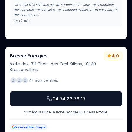
"MTC est très sérieuse pas de surplus de travaux, très compétent,
très agréable, très honnête, très disponible dans son intervention, et
très abordable…"
il y a 7 mois
Voir tous les avis sur Google
Bresse Energies
4,0
route des, 311 Chem. des Cent Sillons, 01340
Bresse Vallons
27 avis vérifiés
04 74 23 79 17
Numéro issu de la fiche Google Business Profile.
5 avis vérifiés Google