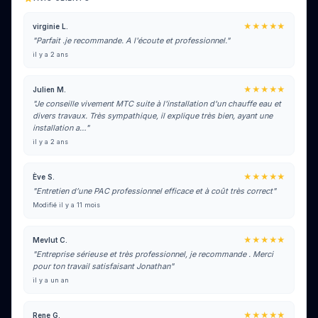
★★★★★
virginie L.
"Parfait .je recommande. A l'écoute et professionnel."
il y a 2 ans
★★★★★
Julien M.
"Je conseille vivement MTC suite à l'installation d'un chauffe eau et
divers travaux. Très sympathique, il explique très bien, ayant une
installation a…"
il y a 2 ans
★★★★★
Ève S.
"Entretien d’une PAC professionnel efficace et à coût très correct"
Modifié il y a 11 mois
★★★★★
Mevlut C.
"Entreprise sérieuse et très professionnel, je recommande . Merci
pour ton travail satisfaisant Jonathan"
il y a un an
★★★★★
Rene G.