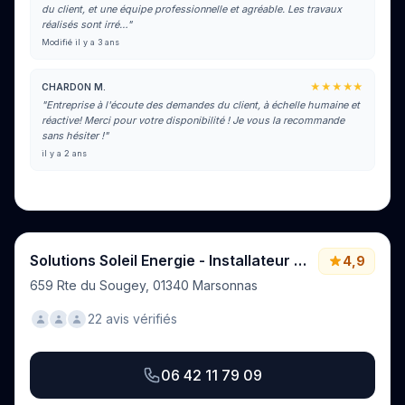
du client, et une équipe professionnelle et agréable. Les travaux
réalisés sont irré…"
Modifié il y a 3 ans
★★★★★
CHARDON M.
"Entreprise à l'écoute des demandes du client, à échelle humaine et
réactive! Merci pour votre disponibilité ! Je vous la recommande
sans hésiter !"
il y a 2 ans
Voir tous les avis sur Google
Solutions Soleil Energie - Installateur panneaux solaires Photovoltaïques - 01 71 69
4,9
659 Rte du Sougey, 01340 Marsonnas
22 avis vérifiés
06 42 11 79 09