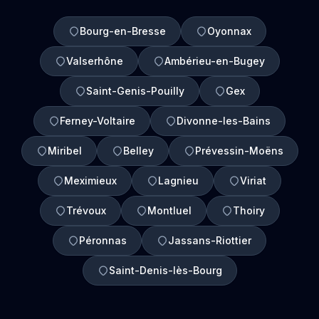
Bourg-en-Bresse
Oyonnax
Valserhône
Ambérieu-en-Bugey
Saint-Genis-Pouilly
Gex
Ferney-Voltaire
Divonne-les-Bains
Miribel
Belley
Prévessin-Moëns
Meximieux
Lagnieu
Viriat
Trévoux
Montluel
Thoiry
Péronnas
Jassans-Riottier
Saint-Denis-lès-Bourg