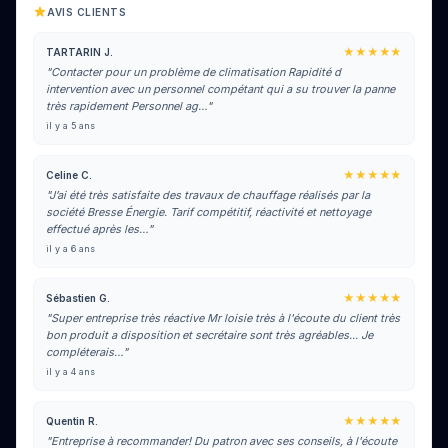
AVIS CLIENTS
★★★★★
TARTARIN J.
"Contacter pour un problème de climatisation Rapidité d
intervention avec un personnel compétant qui a su trouver la panne
très rapidement Personnel ag…"
il y a 5 ans
★★★★★
Celine C.
"J’ai été très satisfaite des travaux de chauffage réalisés par la
société Bresse Énergie. Tarif compétitif, réactivité et nettoyage
effectué après les…"
il y a 6 ans
★★★★★
Sébastien G.
"Super entreprise très réactive Mr loisie très à l'écoute du client très
bon produit a disposition et secrétaire sont très agréables... Je
compléterais…"
il y a 4 ans
★★★★★
Quentin R.
"Entreprise à recommander! Du patron avec ses conseils, à l'écoute