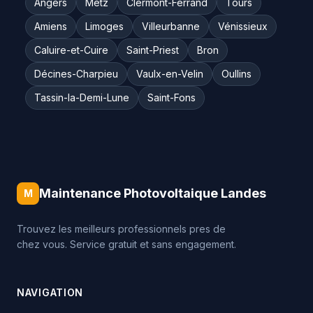
Angers
Metz
Clermont-Ferrand
Tours
Amiens
Limoges
Villeurbanne
Vénissieux
Caluire-et-Cuire
Saint-Priest
Bron
Décines-Charpieu
Vaulx-en-Velin
Oullins
Tassin-la-Demi-Lune
Saint-Fons
Maintenance Photovoltaique Landes
M
Trouvez les meilleurs professionnels pres de
chez vous. Service gratuit et sans engagement.
NAVIGATION