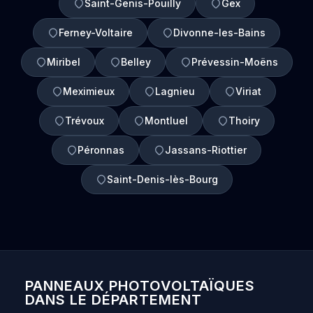
Saint-Genis-Pouilly
Gex
Ferney-Voltaire
Divonne-les-Bains
Miribel
Belley
Prévessin-Moëns
Meximieux
Lagnieu
Viriat
Trévoux
Montluel
Thoiry
Péronnas
Jassans-Riottier
Saint-Denis-lès-Bourg
PANNEAUX PHOTOVOLTAÏQUES
DANS LE DÉPARTEMENT