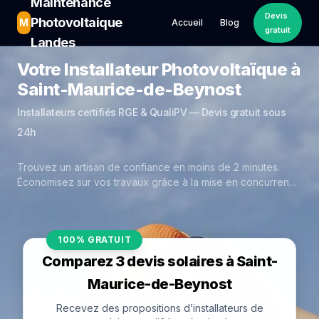
Maintenance
Devis
Photovoltaique
M
Accueil
Blog
gratuit
Landes
Votre Installateur Photovoltaïque à
Saint-Maurice-de-Beynost
Installateurs certifiés RGE & QualiPV — Devis gratuit sous
24h
Trouvez un artisan de confiance en moins de 2 minutes.
Économisez sur vos travaux grâce à la mise en concurrence
réelle des experts de Saint-Maurice-de-Beynost.
100% GRATUIT
Comparez 3 devis solaires à Saint-
Maurice-de-Beynost
Recevez des propositions d’installateurs de