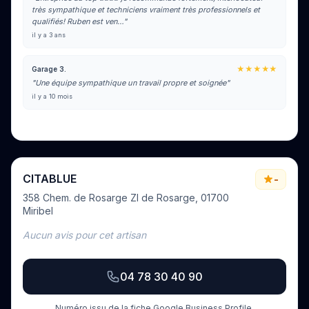
très sympathique et techniciens vraiment très professionnels et
qualifiés! Ruben est ven…"
il y a 3 ans
★★★★★
Garage 3.
"Une équipe sympathique un travail propre et soignée"
il y a 10 mois
Voir tous les avis sur Google
CITABLUE
-
358 Chem. de Rosarge ZI de Rosarge, 01700
Miribel
Aucun avis pour cet artisan
04 78 30 40 90
Numéro issu de la fiche Google Business Profile.