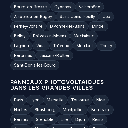
Bourg-en-Bresse
Oyonnax
Valserhône
Ambérieu-en-Bugey
Saint-Genis-Pouilly
Gex
Ferney-Voltaire
Divonne-les-Bains
Miribel
Belley
Prévessin-Moëns
Meximieux
Lagnieu
Viriat
Trévoux
Montluel
Thoiry
Péronnas
Jassans-Riottier
Saint-Denis-lès-Bourg
PANNEAUX PHOTOVOLTAÏQUES
DANS LES GRANDES VILLES
Paris
Lyon
Marseille
Toulouse
Nice
Nantes
Strasbourg
Montpellier
Bordeaux
Rennes
Grenoble
Lille
Dijon
Reims