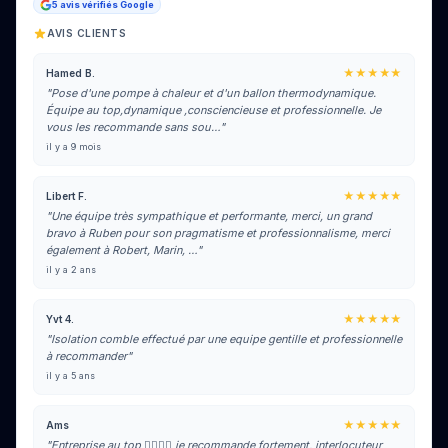
5 avis vérifiés Google
AVIS CLIENTS
★★★★★
Hamed B.
"Pose d'une pompe à chaleur et d'un ballon thermodynamique.
Équipe au top,dynamique ,consciencieuse et professionnelle. Je
vous les recommande sans sou…"
il y a 9 mois
★★★★★
Libert F.
"Une équipe très sympathique et performante, merci, un grand
bravo à Ruben pour son pragmatisme et professionnalisme, merci
également à Robert, Marin, …"
il y a 2 ans
★★★★★
Yvt 4.
"Isolation comble effectué par une equipe gentille et professionnelle
à recommander"
il y a 5 ans
★★★★★
Ams
"Entreprise au top 👍🏼👍🏼 je recommande fortement, interlocuteur