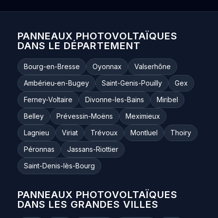
PANNEAUX PHOTOVOLTAÏQUES
DANS LE DÉPARTEMENT
Bourg-en-Bresse
Oyonnax
Valserhône
Ambérieu-en-Bugey
Saint-Genis-Pouilly
Gex
Ferney-Voltaire
Divonne-les-Bains
Miribel
Belley
Prévessin-Moëns
Meximieux
Lagnieu
Viriat
Trévoux
Montluel
Thoiry
Péronnas
Jassans-Riottier
Saint-Denis-lès-Bourg
PANNEAUX PHOTOVOLTAÏQUES
DANS LES GRANDES VILLES