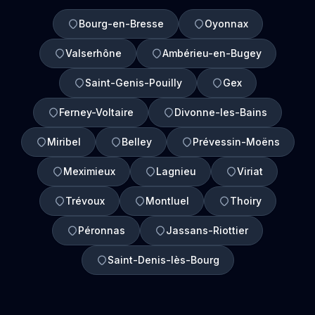
Bourg-en-Bresse
Oyonnax
Valserhône
Ambérieu-en-Bugey
Saint-Genis-Pouilly
Gex
Ferney-Voltaire
Divonne-les-Bains
Miribel
Belley
Prévessin-Moëns
Meximieux
Lagnieu
Viriat
Trévoux
Montluel
Thoiry
Péronnas
Jassans-Riottier
Saint-Denis-lès-Bourg