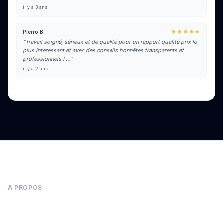
il y a 3 ans
★★★★★
Pierro B.
"Travail soigné, sérieux et de qualité pour un rapport qualité prix le
plus intéressant et avec des conseils honnêtes transparents et
professionnels ! …"
il y a 2 ans
Voir tous les avis sur Google
A PROPOS
Panneaux photovoltaïques à Saint-Bernard