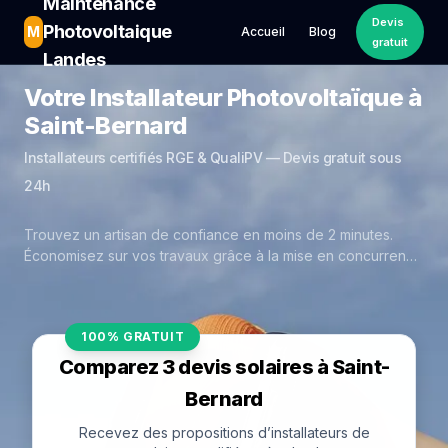
Maintenance
Devis
Photovoltaique
M
Accueil
Blog
gratuit
Landes
Votre Installateur Photovoltaïque à
Saint-Bernard
Installateurs certifiés RGE & QualiPV — Devis gratuit sous
24h
Trouvez un artisan de confiance en moins de 2 minutes.
Économisez sur vos travaux grâce à la mise en concurrence
réelle des experts de Saint-Bernard.
100% GRATUIT
Comparez 3 devis solaires à Saint-
Bernard
Recevez des propositions d’installateurs de