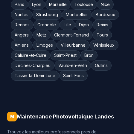
Paris
Lyon
Marseille
Toulouse
Nice
Nantes
Strasbourg
Montpellier
Bordeaux
Rennes
Grenoble
Lille
Dijon
Reims
Angers
Metz
Clermont-Ferrand
Tours
Amiens
Limoges
Villeurbanne
Vénissieux
Caluire-et-Cuire
Saint-Priest
Bron
Décines-Charpieu
Vaulx-en-Velin
Oullins
Tassin-la-Demi-Lune
Saint-Fons
Maintenance Photovoltaique Landes
M
Trouvez les meilleurs professionnels pres de