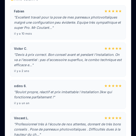
★★★★★
Fabien
"Excellent travail pour la pose de mes panneaux photovoltaïques
malgré une configuration peu évidente. Equipe très sympathique et
super Pro. Mr Coutant…"
il y a 10 mois
★★★★★
Victor C.
"Devis à prix correct. Bon conseil avant et pendant l'installation. On
va a l'essentiel : pas d'accessoire superflux, le combo technique est
efficace e…"
il y a 2 ans
★★★★★
odins 6.
"Boulot propre, réactif et prix imbattable ! Installation 3kw qui
fonctionne parfaitement !"
il y a un an
★★★★★
Vincent L.
"Professionnel très à l'écoute de nos attentes, donnant de très bons
conseils . Pose de panneaux photovoltaïques . Difficultés dues à la
hauteur du ch…"