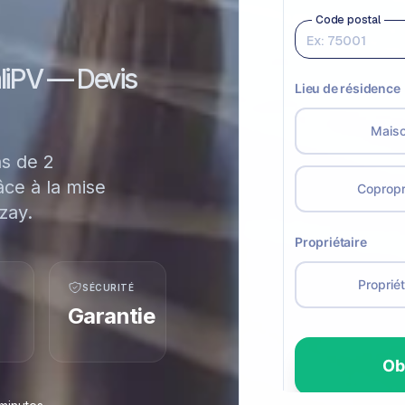
aliPV — Devis
ns de 2
ce à la mise
zay.
SÉCURITÉ
Garantie