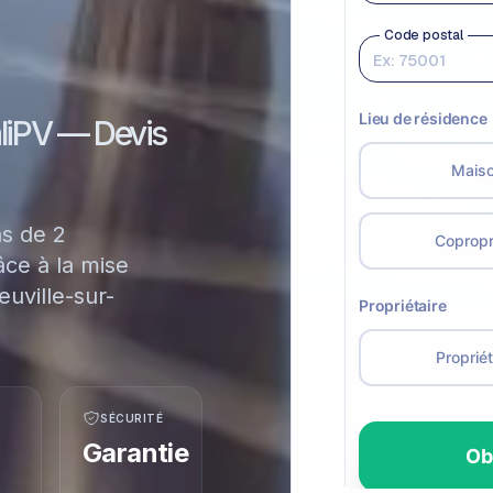
aliPV — Devis
ns de 2
ce à la mise
uville-sur-
SÉCURITÉ
Garantie