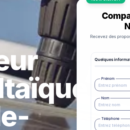
Compar
N
Recevez des proposit
teur
ltaïque
le-