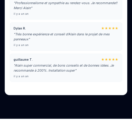
"Professionnalisme et sympathie au rendez-vous. Je recommande!!
Merci Alain"
il y a un an
★★★★★
Dylan R.
"Très bonne expérience et conseil d’Alain dans le projet de mes
panneaux"
il y a un an
★★★★★
guillaume T.
"Alain super commercial, de bons conseils et de bonnes idées. Je
recommande à 200%. Installation super"
il y a un an
Voir tous les avis sur Google