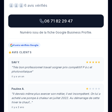
6 avis vérifiés
06 71 82 29 47
Numéro issu de la fiche Google Business Profile.
4 avis vérifiés Google
AVIS CLIENTS
★★★★★
SAV Y.
"Très bon professionnel travail soigner prix compétitif P à c et
photovoltaique"
il y a un an
★
★★★★
Pauline A.
"Il devrais même plus exercer son métier, il est incompétent. On lui a
acheté une pompe à chaleur en juillet 2022. Au démarrage de cette
hiver le chauf…"
il y a 2 ans