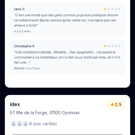
★
★★★★
cevo C.
"C'est une honte que des gens comme ça puisse pratiquer encore
ce métier.travail Bacler service après vente nul, n'accepte pas ces
erreurs a fuire"
il y a 2 mois
★
★★★★
Christophe V.
"Une installation bâclée.. Minable... Des spaghettis.. J'ai passé la
commande à un installateur, et il a fait sous-traité par Ares, et il m'a
fait une…"
Modifié il y a 5 ans
Voir tous les avis sur Google
Idex
2,5
57 Rte de la Forge, 01100 Oyonnax
6 avis vérifiés