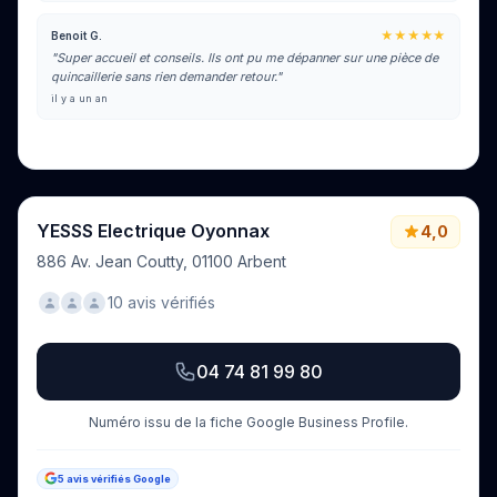
★★★★★
Benoit G.
"Super accueil et conseils. Ils ont pu me dépanner sur une pièce de
quincaillerie sans rien demander retour."
il y a un an
Voir tous les avis sur Google
YESSS Electrique Oyonnax
4,0
886 Av. Jean Coutty, 01100 Arbent
10 avis vérifiés
04 74 81 99 80
Numéro issu de la fiche Google Business Profile.
5 avis vérifiés Google