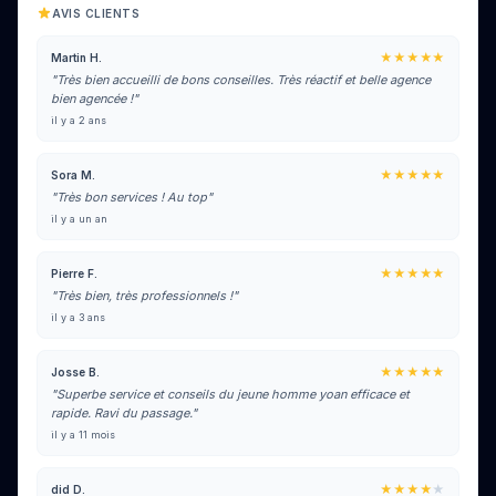
AVIS CLIENTS
★★★★★
Martin H.
"Très bien accueilli de bons conseilles. Très réactif et belle agence
bien agencée !"
il y a 2 ans
★★★★★
Sora M.
"Très bon services ! Au top"
il y a un an
★★★★★
Pierre F.
"Très bien, très professionnels !"
il y a 3 ans
★★★★★
Josse B.
"Superbe service et conseils du jeune homme yoan efficace et
rapide. Ravi du passage."
il y a 11 mois
★★★★
★
did D.