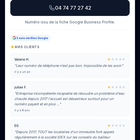
04 74 77 27 42
Numéro issu de la fiche Google Business Profile.
3 avis vérifiés Google
AVIS CLIENTS
★
★★★★
Valerie H.
"Leur numéro de téléphone n'est pas bon. Impossible de les avoir."
il y a un an
★
★★★★
julian F.
"Entreprise incompétente incapable de résoudre un problème d'eau
chaude depuis 2017 l'accueil est désastreux surtout pour un
numéro payant et en plus …"
il y a 6 ans
★
★★★★
EG
"Depuis 2017, TOUT les locataires d'un immeuble font appels
régulièrement à la société IDEX sur les conseils du bailleur