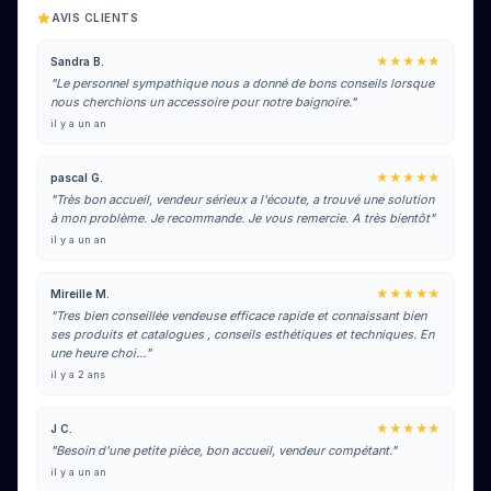
AVIS CLIENTS
★★★★★
Sandra B.
"Le personnel sympathique nous a donné de bons conseils lorsque
nous cherchions un accessoire pour notre baignoire."
il y a un an
★★★★★
pascal G.
"Très bon accueil, vendeur sérieux a l'écoute, a trouvé une solution
à mon problème. Je recommande. Je vous remercie. A très bientôt"
il y a un an
★★★★★
Mireille M.
"Tres bien conseillée vendeuse efficace rapide et connaissant bien
ses produits et catalogues , conseils esthétiques et techniques. En
une heure choi…"
il y a 2 ans
★★★★★
J C.
"Besoin d'une petite pièce, bon accueil, vendeur compétant."
il y a un an