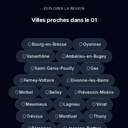
EXPLORER LA REGION
Villes proches dans le 01
Bourg-en-Bresse
Oyonnax
Valserhône
Ambérieu-en-Bugey
Saint-Genis-Pouilly
Gex
Ferney-Voltaire
Divonne-les-Bains
Miribel
Belley
Prévessin-Moëns
Meximieux
Lagnieu
Viriat
Trévoux
Montluel
Thoiry