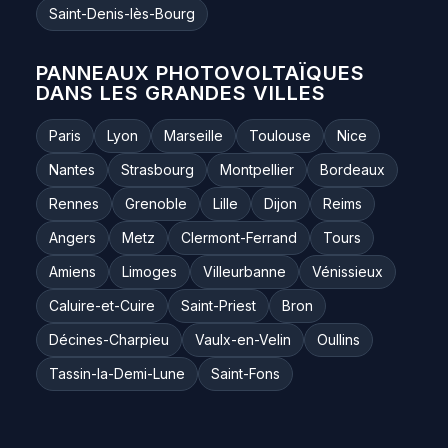
Saint-Denis-lès-Bourg
PANNEAUX PHOTOVOLTAÏQUES
DANS LES GRANDES VILLES
Paris
Lyon
Marseille
Toulouse
Nice
Nantes
Strasbourg
Montpellier
Bordeaux
Rennes
Grenoble
Lille
Dijon
Reims
Angers
Metz
Clermont-Ferrand
Tours
Amiens
Limoges
Villeurbanne
Vénissieux
Caluire-et-Cuire
Saint-Priest
Bron
Décines-Charpieu
Vaulx-en-Velin
Oullins
Tassin-la-Demi-Lune
Saint-Fons