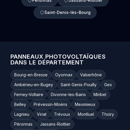
Péronnas
Jassans-Riottier
Saint-Denis-lès-Bourg
PANNEAUX PHOTOVOLTAÏQUES
DANS LE DÉPARTEMENT
Bourg-en-Bresse
Oyonnax
Valserhône
Ambérieu-en-Bugey
Saint-Genis-Pouilly
Gex
Ferney-Voltaire
Divonne-les-Bains
Miribel
Belley
Prévessin-Moëns
Meximieux
Lagnieu
Viriat
Trévoux
Montluel
Thoiry
Péronnas
Jassans-Riottier