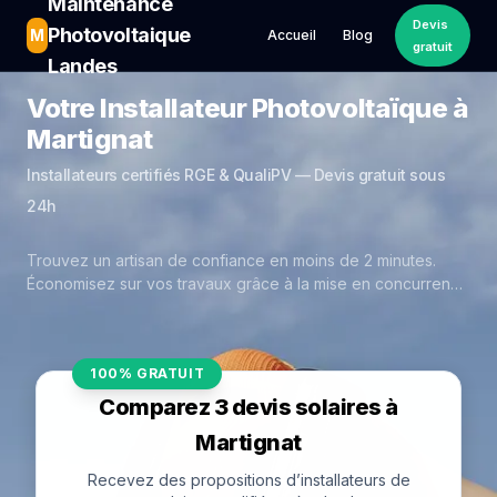
Maintenance
Devis
Photovoltaique
M
Accueil
Blog
gratuit
Landes
Votre Installateur Photovoltaïque à
Martignat
Installateurs certifiés RGE & QualiPV — Devis gratuit sous
24h
Trouvez un artisan de confiance en moins de 2 minutes.
Économisez sur vos travaux grâce à la mise en concurrence
réelle des experts de Martignat.
100% GRATUIT
Comparez 3 devis solaires à
Martignat
Recevez des propositions d’installateurs de